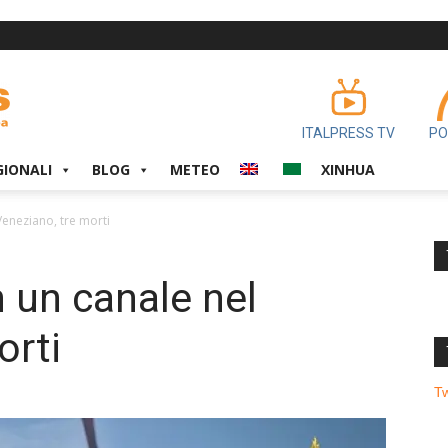
ITALPRESS TV
PO
GIONALI
BLOG
METEO
XINHUA
 Veneziano, tre morti
n un canale nel
orti
T