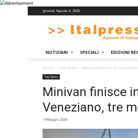
giovedì, Agosto 6, 2026
Italpress
NOTIZIARI
SPECIALI
EDIZIONI RE
Home
Top News
Minivan finisce in un canale nel
Top News
Minivan finisce i
Veneziano, tre m
9 Maggio 2026