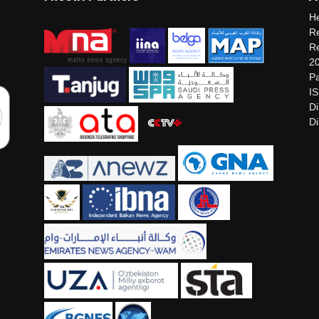
He
Re
Re
2
Pa
I
Di
Di