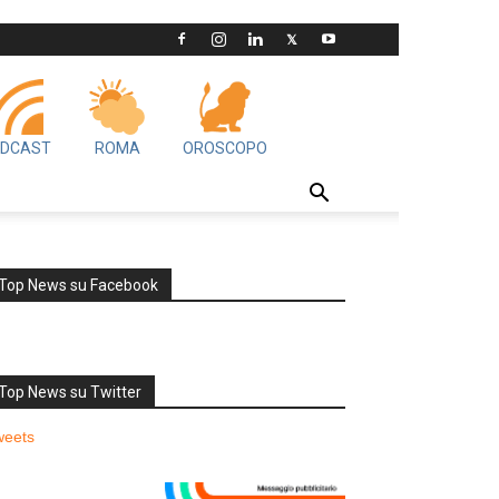
DCAST
ROMA
OROSCOPO
Top News su Facebook
Top News su Twitter
weets