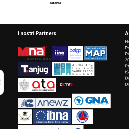
Catania
I nostri Partners
A
He
Re
Re
2
Pa
I
Di
Di