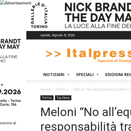
sabato, Agosto 8, 2026
Italpress
NOTIZIARI
SPECIALI
EDIZIONI RE
Home
Politica
Meloni “No all’equivalenza delle r
Politica
Top News
Meloni “No all’eq
responsabilità tr