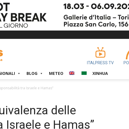
ITALPRESS TV
PO
GIONALI
BLOG
METEO
XINHUA
esponsabilità tra Israele e Hamas”
uivalenza delle
a Israele e Hamas”