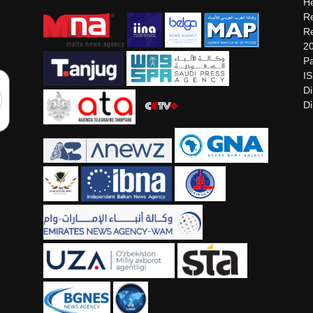
He
Re
Re
2
Pa
I
Di
Di