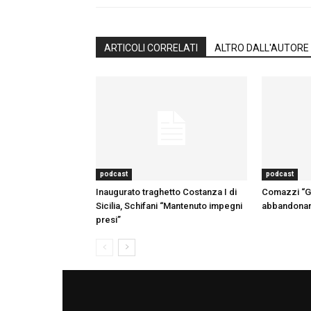
ARTICOLI CORRELATI
ALTRO DALL'AUTORE
podcast
podcast
Inaugurato traghetto Costanza I di
Comazzi “Gli
Sicilia, Schifani “Mantenuto impegni
abbandonano
presi”