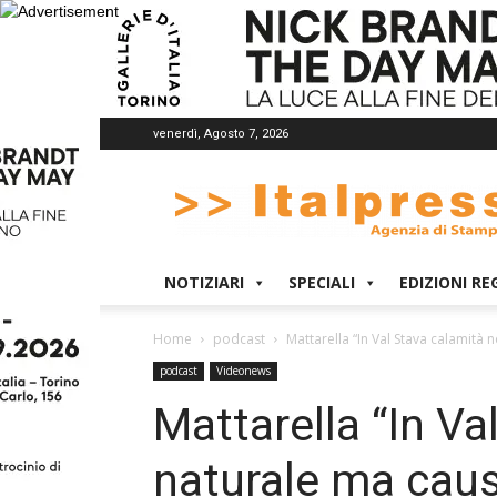
venerdì, Agosto 7, 2026
Italpress
NOTIZIARI
SPECIALI
EDIZIONI RE
Home
podcast
Mattarella “In Val Stava calamità
podcast
Videonews
Mattarella “In Va
naturale ma caus