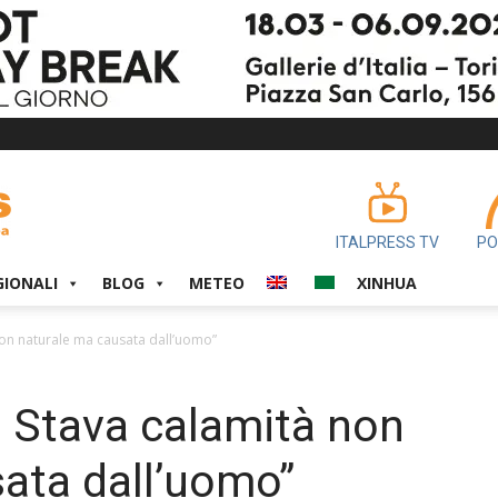
ITALPRESS TV
PO
GIONALI
BLOG
METEO
XINHUA
 non naturale ma causata dall’uomo”
l Stava calamità non
ata dall’uomo”