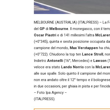
MELBOURNE (AUSTRALIA) (ITALPRESS) – La Fer
del
GP
di
Melbourne
. Il monegasco, con il tem
Oscar
Piastri
e di 141 millesimi l’altra
McLare
(+0″345), quinta e sesta posizione occupata d
campione del mondo,
Max Verstappen
ha chiu
(+0″722). Chiudono la top ten
Lance Stroll
, no
Indietro
Antonelli
(16°, Mercedes) e
Lawson
(1
veloce era stato
Lando Norris
con la
McLare
alle sue spalle. Solo quinto il campione del m
non era andato oltre il 12° tempo e il bolognes
in due occasioni, per ghiaia in pista e per l’inc
– Foto Ipa Agency –
(ITALPRESS).