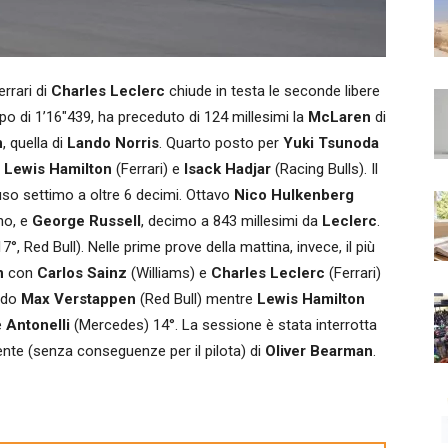
rari di
Charles Leclerc
chiude in testa le seconde libere
po di 1’16″439, ha preceduto di 124 millesimi la
McLaren
di
n
, quella di
Lando Norris
. Quarto posto per
Yuki Tsunoda
a
Lewis Hamilton
(Ferrari) e
Isack Hadjar
(Racing Bulls). Il
so settimo a oltre 6 decimi. Ottavo
Nico Hulkenberg
no, e
George Russell
, decimo a 843 millesimi da
Leclerc
.
7°, Red Bull). Nelle prime prove della mattina, invece, il più
n
con
Carlos Sainz
(Williams) e
Charles Leclerc
(Ferrari)
ondo
Max Verstappen
(Red Bull) mentre
Lewis Hamilton
e
Antonelli
(Mercedes) 14°. La sessione è stata interrotta
idente (senza conseguenze per il pilota) di
Oliver Bearman
.