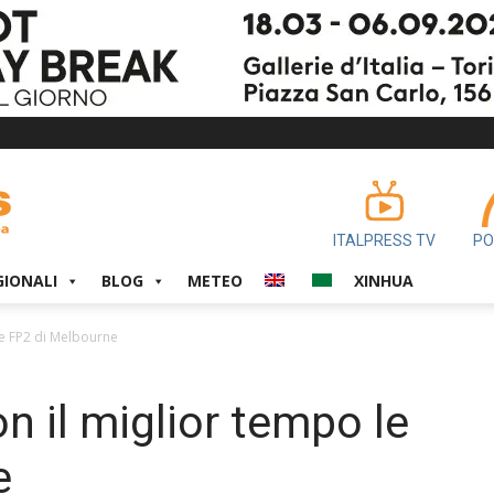
ITALPRESS TV
PO
GIONALI
BLOG
METEO
XINHUA
le FP2 di Melbourne
n il miglior tempo le
e