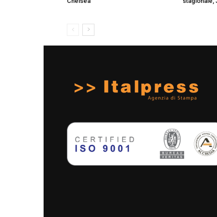
Chelsea
stagionale, 