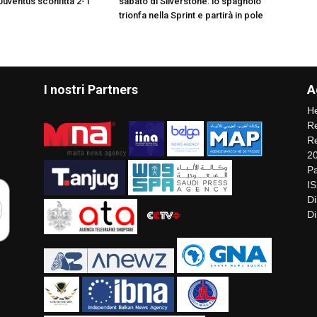
Juventus sconfitta 2-1
sabato di Silverstone: lo spagnolo
trionfa nella Sprint e partirà in pole
I nostri Partners
A
He
Re
Re
2
Pa
I
Di
Di