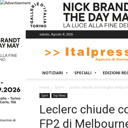
sabato, Agosto 8, 2026
Italpress
NOTIZIARI
SPECIALI
EDIZIONI RE
Home
Sport
Leclerc chiude con il miglior tempo 
Sport
Top News
Leclerc chiude co
FP2 di Melbourn