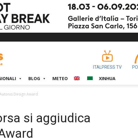
ITALPRESS TV
PO
GIONALI
BLOG
METEO
XINHUA
l’Autonis Design Award
rsa si aggiudica
 Award