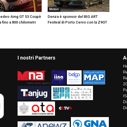
Motori
cedes-Amg GT 53 Coupè
Denza è sponsor del BIG ART
 fino a 800 chilometri
Festival di Porto Cervo con la Z9GT
I nostri Partners
A
He
Re
Re
2
Pa
I
Di
Di