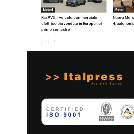
Motori
Motori
Kia PV5, il veicolo commerciale
Nuova Mer
elettrico più venduto in Europa nel
4, autonomia
primo semestre