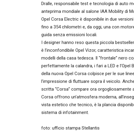
Dralle, responsabile test e tecnologia di auto 
anteprima mondiale al salone IAA Mobility di Mo
Opel Corsa Electric è disponibile in due versi
fino a 354 chilometri e, da oggi, una con motor
guida senza emissioni locali.
I designer hanno reso questa piccola bestselle
è l’inconfondibile Opel Vizor, caratteristica inc
modelli della casa tedesca. Il “frontale” nero co
perfettamente la calandra, i fari a LED e l’Opel 
della nuova Opel Corsa colpisce per le sue linee p
l’impressione di fluttuare sopra il veicolo. Anch
scritta “Corsa” compare ora orgogliosamente al c
Corsa offrono un’atmosfera moderna, all’insegna
vista estetico che tecnico, è la plancia disponi
sistema di infotainment.
foto: ufficio stampa Stellantis