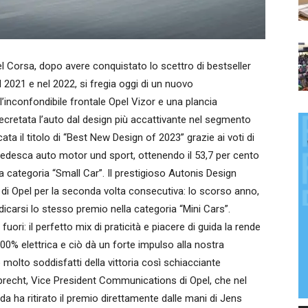
rsa, dopo avere conquistato lo scettro di bestseller
el 2021 e nel 2022, si fregia oggi di un nuovo
’inconfondibile frontale Opel Vizor e una plancia
ecretata l’auto dal design più accattivante nel segmento
cata il titolo di “Best New Design of 2023” grazie ai voti di
ca tedesca auto motor und sport, ottenendo il 53,7 per cento
a categoria “Small Car”. Il prestigioso Autonis Design
i di Opel per la seconda volta consecutiva: lo scorso anno,
udicarsi lo stesso premio nella categoria “Mini Cars”.
ri: il perfetto mix di praticità e piacere di guida la rende
00% elettrica e ciò dà un forte impulso alla nostra
 molto soddisfatti della vittoria così schiacciante
mprecht, Vice President Communications di Opel, che nel
a ha ritirato il premio direttamente dalle mani di Jens