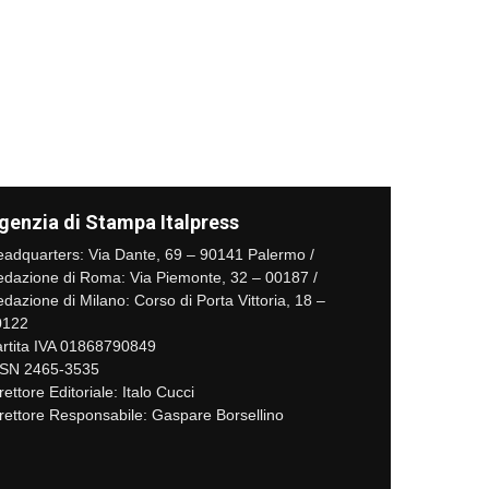
genzia di Stampa Italpress
adquarters: Via Dante, 69 – 90141 Palermo /
dazione di Roma: Via Piemonte, 32 – 00187 /
dazione di Milano: Corso di Porta Vittoria, 18 –
0122
rtita IVA 01868790849
SSN 2465-3535
rettore Editoriale: Italo Cucci
rettore Responsabile: Gaspare Borsellino