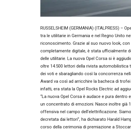
RUSSELSHEIM (GERMANIA) (ITALPRESS) – Opel Co
tra le utilitarie in Germania e nel Regno Unito n
riconoscimento. Grazie al suo nuovo look, con l
completamente digitale, è stata ufficialmente d
delle utilitarie. La nuova Opel Corsa si è aggiudi
oltre 14.500 lettori della rivista automobilisti
dei voti e sbaragliando così la concorrenza nell
Award va così ad arricchire la bacheca di trofe
infatti, era stata la Opel Rocks Electric ad aggi
“La nuova Opel Corsa è audace e pura dentro e fuo
un concentrato di emozioni. Nasce inoltre già 1
offensiva nel campo dell’elettrificazione. Siamo
decretata dai lettori”, ha dichiarato Harald Ha
corso della cerimonia di premiazione a Stoccard