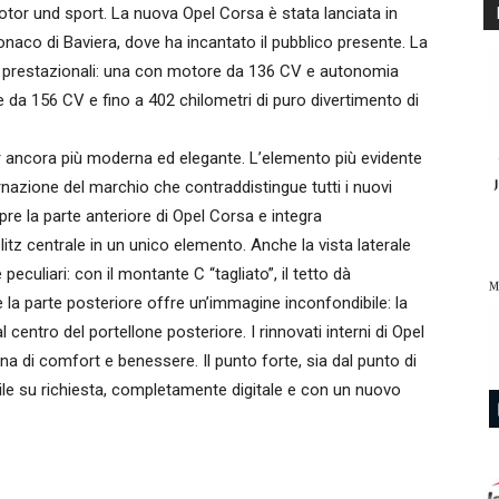
motor und sport. La nuova Opel Corsa è stata lanciata in
naco di Baviera, dove ha incantato il pubblico presente. La
oni prestazionali: una con motore da 136 CV e autonomia
e da 156 CV e fino a 402 chilometri di puro divertimento di
r ancora più moderna ed elegante. L’elemento più evidente
arnazione del marchio che contraddistingue tutti i nuovi
pre la parte anteriore di Opel Corsa e integra
Blitz centrale in un unico elemento. Anche la vista laterale
eculiari: con il montante C “tagliato”, il tetto dà
e la parte posteriore offre un’immagine inconfondibile: la
entro del portellone posteriore. I rinnovati interni di Opel
 di comfort e benessere. Il punto forte, sia dal punto di
bile su richiesta, completamente digitale e con un nuovo