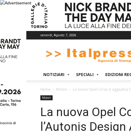
venerdì, Agosto 7, 2026
Italpress
NOTIZIARI
SPECIALI
EDIZIONI RE
Home
Motori
La nuova Opel Corsa si aggiudica 
Motori
La nuova Opel Co
l’Autonis Design