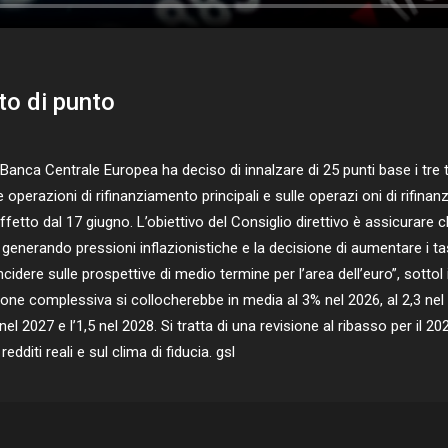
rto di punto
anca Centrale Europea ha deciso di innalzare di 25 punti base i tre tas
e operazioni di rifinanziamento principali e sulle operazi oni di rifin
ffetto dal 17 giugno. L’obiettivo del Consiglio direttivo è assicurare che
 generando pressioni inflazionistiche e la decisione di aumentare i ta
dere sulle prospettive di medio termine per l’area dell’euro”, sottol 
lazione complessiva si collocherebbe in media al 3% nel 2026, al 2,3 n
el 2027 e l’1,5 nel 2028. Si tratta di una revisione al ribasso per il 20
edditi reali e sul clima di fiducia. gsl