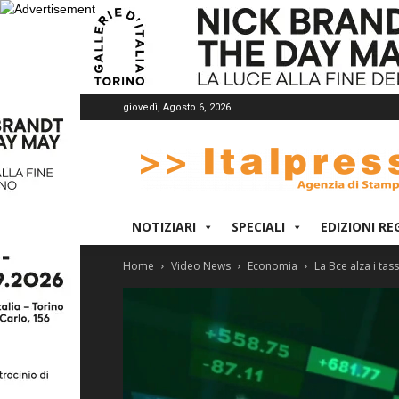
giovedì, Agosto 6, 2026
Italpress
NOTIZIARI
SPECIALI
EDIZIONI RE
Home
Video News
Economia
La Bce alza i tas