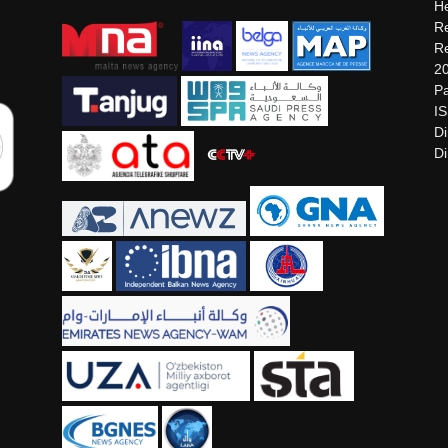
He
Re
Re
2
Pa
I
Di
Di