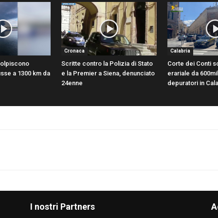
Cronaca
Calabria
 colpiscono
Scritte contro la Polizia di Stato
Corte dei Conti 
russe a 1300 km da
e la Premier a Siena, denunciato
erariale da 600mi
24enne
depuratori in Cal
I nostri Partners
A