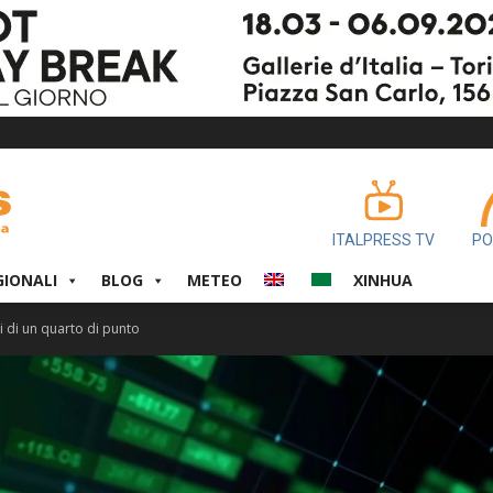
ITALPRESS TV
PO
GIONALI
BLOG
METEO
XINHUA
si di un quarto di punto