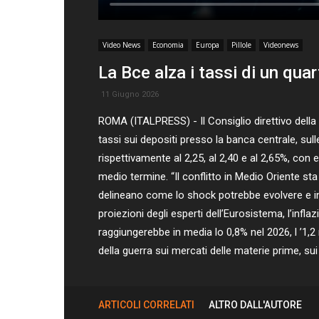
Video News
Economia
Europa
Pillole
Videonews
La Bce alza i tassi di un qua
11 Giugno 2026
ROMA (ITALPRESS) - Il Consiglio direttivo della B
tassi sui depositi presso la banca centrale, sull
rispettivamente al 2,25, al 2,40 e al 2,65%, con e
medio termine. “Il conflitto in Medio Oriente sta
delineano come lo shock potrebbe evolvere e inci
proiezioni degli esperti dell’Eurosistema, l’inf
raggiungerebbe in media lo 0,8% nel 2026, l ’1,2 n
della guerra sui mercati delle materie prime, sui r
ARTICOLI CORRELATI
ALTRO DALL'AUTORE