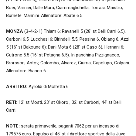
Boer, Varnier, Dalle Mura, Ciammaglichella, Torrasi, Maistro,
Burnete. Mannini. Allenatore: Abate 6.5.
MONZA
(3-4-2-1) Thiam 6; Ravanelli 5 (28′ st Delli Carri 6.5),
Carboni 6.5, Lucchesi 6; Birindelli 5.5, Pessina 6, Obiang 6, Azzi
5 (16′ st Bakoune 6); Dani Mota 6 (28′ st Caso 6), Hernani 6;
Cutrone 5.5 (16′ st Petagna 6.5). In panchina Pizzignacco,
Brorsson, Antov, Colombo, Alvarez, Ciurria, Capolupo, Colpani.
Allenatore: Bianco 6.
ARBITRO:
Ayroldi di Molfetta 6.
RETI:
12′ st Mosti, 23′ st Okoro , 32′ st Carboni, 44′ st Delli
Carri.
NOTE:
serata primaverile, paganti 7062 per un incasso di
179575 euro. Espulso al 45′ st il direttore sportivo della Juve