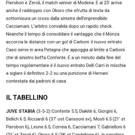
Pierobon e Zeroli, il match winner di Modena. E al 23′ arriva
anche il raddoppio con Okoro che sfrutta di testa da
sottomisura un cross dalla sinistra dell’imprendibile
Cacciamani. L’arbitro convalida dopo un rapido check.
Neanche il tempo di consolidare il vantaggio che il Monza
accorcia le distanze con un gol di Carboni: il nuovo entrato
Caso serve in area Petagna che appoggia al limite a Carboni
che di sinistro beffa Confente. E a un minuto dalla fine del
tempo regolamentare è il nuovo entrato Delli Carri in mischia
a siglare il definitivo 2-2 su una punizione di Hernani
contestata dai padroni di casa.
IL TABELLINO
JUVE STABIA
(3-5-2) Confente 5.5; Diakitè 6, Giorgini 6,
Bellich 6.5; Ricciardi 6 (37′ ost Carissoni sv), Mosti 6.5 (21′ st
Pierobon 6), Leone 6.5, Correia 6, Cacciamani 7; Gabrielloni 6
(21′ st Zeroli 6), Okoro 6.5 (28′ st Candellone 6). In panchina