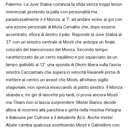
Palermo. La Juve Stabia comincia la sfida senza troppi timori
riverenziali gestendo la palla con personalità ma
paradossalmente è il Monza, al 7′, ad andare vicino al gol con
una azione personale di Mota Carvalho che, dopo essersi
accentrato, sfiora di destro il palo. Risponde la Juve Stabia al
37′ con un sinistro centrale di Mosti che anticipa un finale
colorato del biancorosso del Monza. Secondo tempo
caratterizzato da un certo equilibrio e poi squarciato da un
lampo gialloblù al 12′: una sponda di Okoro libera sulla fascia
sinistra Cacciamani che supera in velocità Ravanelli prima di
mettere al centro un assist che Mosti, all’ottavo sigillo
stagionale, non spreca insaccando di piatto sinistro. Il Monza
sbanda e, tre giri di lancette più tardi, ci prova ancora Mosti
ma Thiam non si lascia sorprendere. Mister Bianco decide
allora di ricorrere alla panchina e getta nella mischia Petagna
e Bakoune per Cutrone e il deludente Azzi. Anche mister
Abate cambia qualcosa sostituendo Mosti e Gabrielloni con