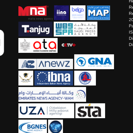
He
Re
Re
2
Pa
I
Di
Di