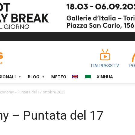
ITALPRESS TV
PO
GIONALI
BLOG
METEO
XINHUA
€conomy – Puntata del 17 ottobre 2025
y – Puntata del 17