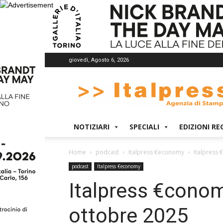
giovedì, Agosto 6, 2026
Italpress
NOTIZIARI
SPECIALI
EDIZIONI RE
Home
podcast
Italpress €economy
Italpress 
podcast
Italpress €economy
Italpress €conom
ottobre 2025