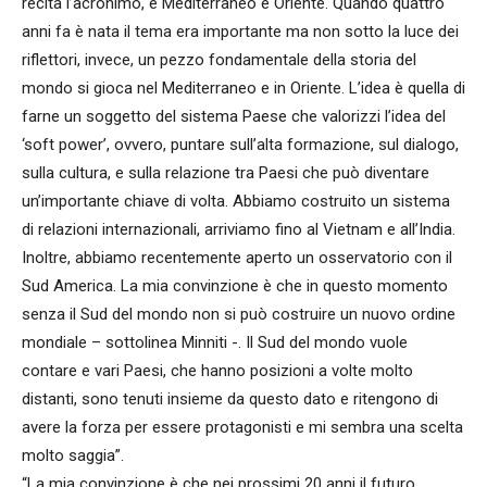
recita l’acronimo, è Mediterraneo e Oriente. Quando quattro
anni fa è nata il tema era importante ma non sotto la luce dei
riflettori, invece, un pezzo fondamentale della storia del
mondo si gioca nel Mediterraneo e in Oriente. L’idea è quella di
farne un soggetto del sistema Paese che valorizzi l’idea del
‘soft power’, ovvero, puntare sull’alta formazione, sul dialogo,
sulla cultura, e sulla relazione tra Paesi che può diventare
un’importante chiave di volta. Abbiamo costruito un sistema
di relazioni internazionali, arriviamo fino al Vietnam e all’India.
Inoltre, abbiamo recentemente aperto un osservatorio con il
Sud America. La mia convinzione è che in questo momento
senza il Sud del mondo non si può costruire un nuovo ordine
mondiale – sottolinea Minniti -. Il Sud del mondo vuole
contare e vari Paesi, che hanno posizioni a volte molto
distanti, sono tenuti insieme da questo dato e ritengono di
avere la forza per essere protagonisti e mi sembra una scelta
molto saggia”.
“La mia convinzione è che nei prossimi 20 anni il futuro