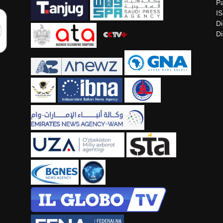
Pa
I
Di
Di