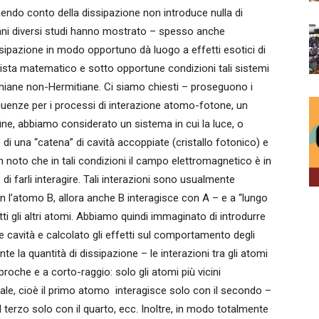
nendo conto della dissipazione non introduce nulla di
 anni diversi studi hanno mostrato – spesso anche
sipazione in modo opportuno dà luogo a effetti esotici di
i vista matematico e sotto opportune condizioni tali sistemi
oniane non-Hermitiane. Ci siamo chiesti – proseguono i
eguenze per i processi di interazione atomo-fotone, un
 fine, abbiamo considerato un sistema in cui la luce, o
di una “catena” di cavità accoppiate (cristallo fotonico) e
 noto che in tali condizioni il campo elettromagnetico è in
di farli interagire. Tali interazioni sono usualmente
n l’atomo B, allora anche B interagisce con A – e a “lungo
i gli altri atomi. Abbiamo quindi immaginato di introdurre
e cavità e calcolato gli effetti sul comportamento degli
la quantità di dissipazione – le interazioni tra gli atomi
he e a corto-raggio: solo gli atomi più vicini
le, cioè il primo atomo interagisce solo con il secondo –
l terzo solo con il quarto, ecc. Inoltre, in modo totalmente