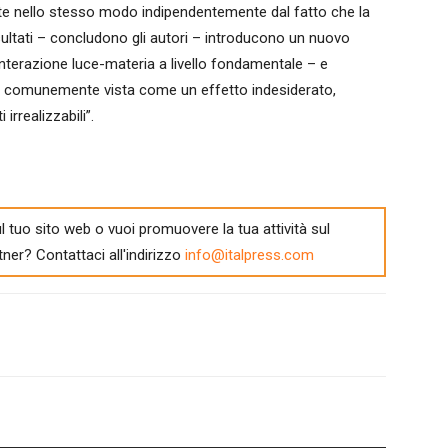
te nello stesso modo indipendentemente dal fatto che la
isultati – concludono gli autori – introducono un nuovo
’interazione luce-materia a livello fondamentale – e
ne, comunemente vista come un effetto indesiderato,
rrealizzabili”.
l tuo sito web o vuoi promuovere la tua attività sul
tner? Contattaci all'indirizzo
info@italpress.com