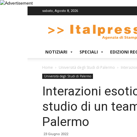
sabato, Agosto 8, 2026
Italpress
NOTIZIARI
SPECIALI
EDIZIONI RE
Home
Università degli Studi di Palermo
Interazion
Università degli Studi di Palermo
Interazioni esoti
studio di un team
Palermo
23 Giugno 2022