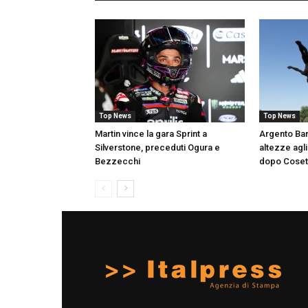
Top News
Top News
Martin vince la gara Sprint a
Argento Bar
Silverstone, preceduti Ogura e
altezze agli
Bezzecchi
dopo Coset