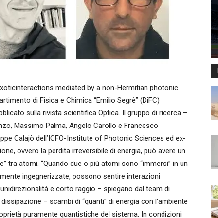
xoticinteractions mediated by a non-Hermitian photonic
artimento di Fisica e Chimica “Emilio Segrè” (DiFC)
blicato sulla rivista scientifica Optica. Il gruppo di ricerca –
enzo, Massimo Palma, Angelo Carollo e Francesco
eppe Calajò dell’ICFO-Institute of Photonic Sciences ed ex-
ne, ovvero la perdita irreversibile di energia, può avere un
he” tra atomi. “Quando due o più atomi sono “immersi” in un
amente ingegnerizzate, possono sentire interazioni
 unidirezionalità e corto raggio – spiegano dal team di
 dissipazione – scambi di “quanti” di energia con l’ambiente
proprietà puramente quantistiche del sistema. In condizioni