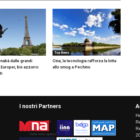
Top News
nabà dalle grandi
Cina, la tecnologia rafforza la lotta
 Europei, bis azzurro
allo smog a Pechino
ti
I nostri Partners
A
He
Re
Re
2