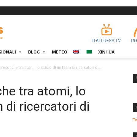
ITALPRESS TV
PO
GIONALI
BLOG
METEO
XINHUA
i esotiche tra atomi, lo studio di un team di ricercatori di...
che tra atomi, lo
 di ricercatori di
T