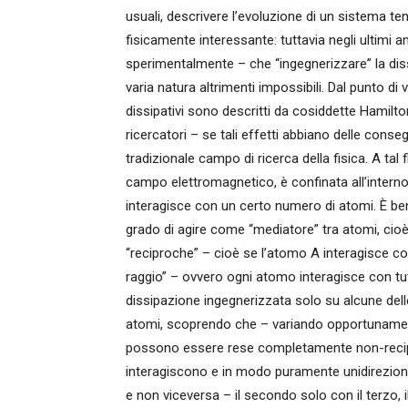
usuali, descrivere l’evoluzione di un sistema te
fisicamente interessante: tuttavia negli ultimi
sperimentalmente – che “ingegnerizzare” la dis
varia natura altrimenti impossibili. Dal punto d
dissipativi sono descritti da cosiddette Hamilt
ricercatori – se tali effetti abbiano delle cons
tradizionale campo di ricerca della fisica. A tal
campo elettromagnetico, è confinata all’interno 
interagisce con un certo numero di atomi. È ben
grado di agire come “mediatore” tra atomi, cioè 
“reciproche” – cioè se l’atomo A interagisce co
raggio” – ovvero ogni atomo interagisce con tutt
dissipazione ingegnerizzata solo su alcune dell
atomi, scoprendo che – variando opportunamente 
possono essere rese completamente non-reciproc
interagiscono e in modo puramente unidireziona
e non viceversa – il secondo solo con il terzo, i