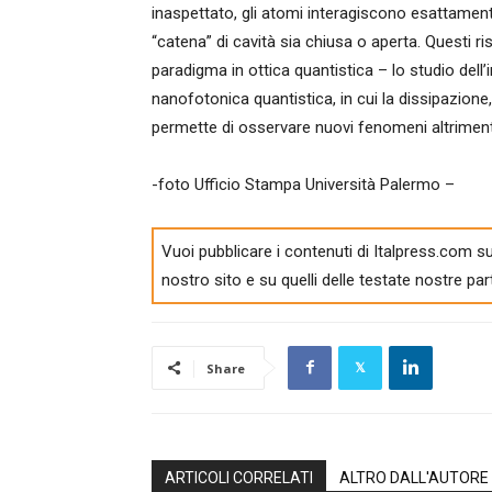
inaspettato, gli atomi interagiscono esattamen
“catena” di cavità sia chiusa o aperta. Questi r
paradigma in ottica quantistica – lo studio dell
nanofotonica quantistica, in cui la dissipazio
permette di osservare nuovi fenomeni altrimenti i
-foto Ufficio Stampa Università Palermo –
Vuoi pubblicare i contenuti di Italpress.com su
nostro sito e su quelli delle testate nostre par
Share
ARTICOLI CORRELATI
ALTRO DALL'AUTORE