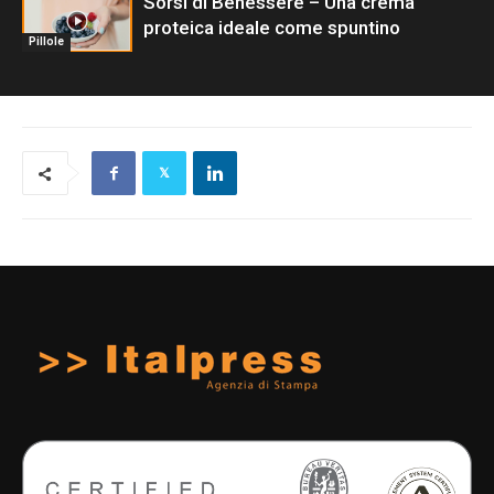
Sorsi di Benessere – Una crema
proteica ideale come spuntino
Pillole