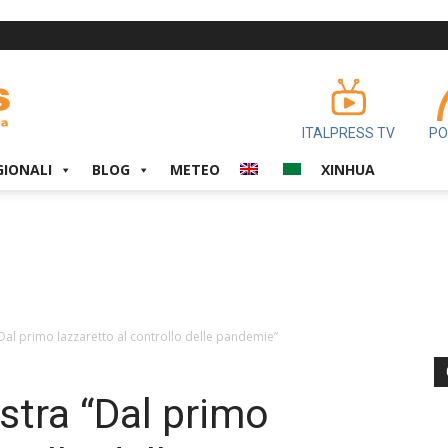
ITALPRESS TV
PO
GIONALI
BLOG
METEO
XINHUA
Dal primo lazzaretto al controllo delle pandemie”
stra “Dal primo