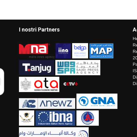
I nostri Partners
A
He
Re
Re
2
Pa
I
Di
Di