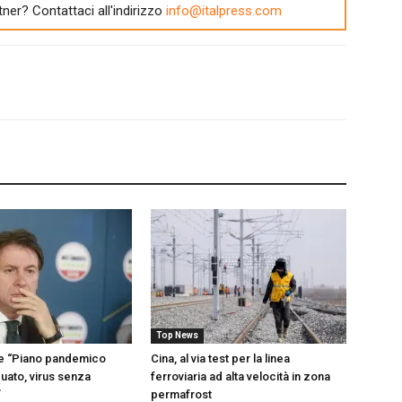
tner? Contattaci all'indirizzo
info@italpress.com
Top News
te “Piano pandemico
Cina, al via test per la linea
uato, virus senza
ferroviaria ad alta velocità in zona
”
permafrost