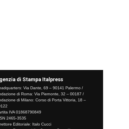
genzia di Stampa Italpress
adquarters: Via Dante, 69 – 90141 Palermo /
dazione di Roma: Via Piemonte, 32 – 00187 /
dazione di Milano: Corso di Porta Vittoria, 18 –
0122
rtita IVA 01868790849
SSN 2465-3535
rettore Editoriale: Italo Cucci