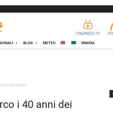
ITALPRESS TV
PO
GIONALI
BLOG
METEO
XINHUA
0 anni dei lagunari
co i 40 anni dei