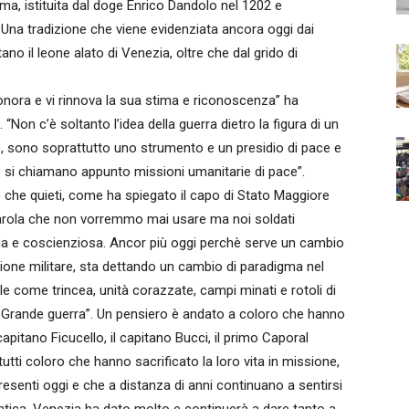
ima, istituita dal doge Enrico Dandolo nel 1202 e
 Una tradizione che viene evidenziata ancora oggi dai
no il leone alato di Venezia, oltre che dal grido di
vi onora e vi rinnova la sua stima e riconoscenza” ha
“Non c’è soltanto l’idea della guerra dietro la figura di un
, sono soprattutto uno strumento e un presidio di pace e
re si chiamano appunto missioni umanitarie di pace”.
ro che quieti, come ha spiegato il capo di Stato Maggiore
parola che non vorremmo mai usare ma noi soldati
a e coscienziosa. Ancor più oggi perchè serve un cambio
zione militare, sta dettando un cambio di paradigma nel
le come trincea, unità corazzate, campi minati e rotoli di
lla Grande guerra”. Un pensiero è andato a coloro che hanno
 capitano Ficucello, il capitano Bucci, il primo Caporal
ti coloro che hanno sacrificato la loro vita in missione,
presenti oggi e che a distanza di anni continuano a sentirsi