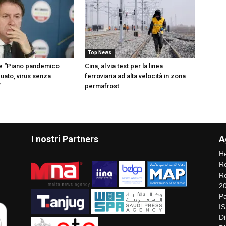
Top News
te “Piano pandemico
Cina, al via test per la linea
uato, virus senza
ferroviaria ad alta velocità in zona
”
permafrost
I nostri Partners
A
He
Re
Re
2
Pa
I
Di