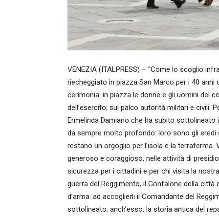
VENEZIA (ITALPRESS) – “Come lo scoglio infran
riecheggiato in piazza San Marco per i 40 anni d
cerimonia: in piazza le donne e gli uomini del c
dell’esercito; sul palco autorità militari e civili
Ermelinda Damiano che ha subito sottolineato il
da sempre molto profondo: loro sono gli eredi d
restano un orgoglio per l’isola e la terraferma.
generoso e coraggioso, nelle attività di presidio
sicurezza per i cittadini e per chi visita la nostr
guerra del Reggimento, il Gonfalone della città 
d’arma: ad accoglierli il Comandante del Regg
sottolineato, anch’esso, la storia antica del repar