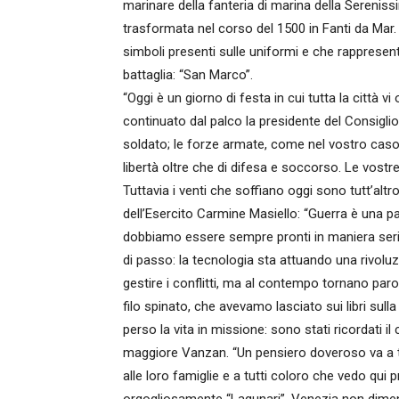
marinare della fanteria di marina della Sereniss
trasformata nel corso del 1500 in Fanti da Mar.
simboli presenti sulle uniformi e che rappresenta
battaglia: “San Marco”.
“Oggi è un giorno di festa in cui tutta la città 
continuato dal palco la presidente del Consiglio. 
soldato; le forze armate, come nel vostro caso
libertà oltre che di difesa e soccorso. Le vost
Tuttavia i venti che soffiano oggi sono tutt’alt
dell’Esercito Carmine Masiello: “Guerra è una 
dobbiamo essere sempre pronti in maniera seri
di passo: la tecnologia sta attuando una rivolu
gestire i conflitti, ma al contempo tornano paro
filo spinato, che avevamo lasciato sui libri su
perso la vita in missione: sono stati ricordati il
maggiore Vanzan. “Un pensiero doveroso va a tut
alle loro famiglie e a tutti coloro che vedo qui 