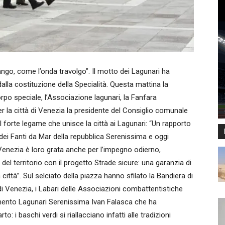
go, come l’onda travolgo”. Il motto dei Lagunari ha
alla costituzione della Specialità. Questa mattina la
orpo speciale, l’Associazione lagunari, la Fanfara
. Per la città di Venezia la presidente del Consiglio comunale
 forte legame che unisce la città ai Lagunari: “Un rapporto
ei Fanti da Mar della repubblica Serenissima e oggi
 Venezia è loro grata anche per l’impegno odierno,
 del territorio con il progetto Strade sicure: una garanzia di
a città”. Sul selciato della piazza hanno sfilato la Bandiera di
di Venezia, i Labari delle Associazioni combattentistiche
imento Lagunari Serenissima Ivan Falasca che ha
to: i baschi verdi si riallacciano infatti alle tradizioni