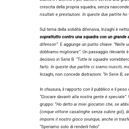
crescita della propria squadra, senza nasconde
risultati e prestazioni. In queste due partite h
Sul tema della solidità difensiva, Inzaghi è nett
soprattutto contro una squadra con un grande 
difensori”.
E aggiunge un punto chiave:
“Nelle u
dobbiamo migliorare”.
Un passaggio rilevante è
decisivo in Serie B:
“Tutte le squadre vorrebbero
farlo. In queste due partite ci siamo riusciti,
Inzaghi, non concede distrazioni:
“In Serie B, s
In chiusura, il rapporto con il pubblico e il peso
“Giocare davanti alla nostra gente è speciale”.
gruppo: “
Ho detto ai miei giocatori che, se abb
(cinque vittorie casalinghe senza subire gol), d
imporre il nostro gioco ovunque, anche in trasfe
“Speriamo solo di renderli felici”.