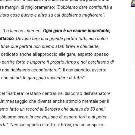
re margini di miglioramento:
“Dobbiamo dare continuità a
o visto cose buone e altre su cui dobbiamo migliorare”.
o:
“Lo dicono i numeri.
Ogni gara è un esame importante,
attacco.
Devono fare una grande partita tutti, non solo i
ltime due partite non siamo stati bravi a chiuderle,
 dedicato anche all’approccio alle gare, aspetto spesso
 partire forte e imporre il proprio ritmo e noi cerchiamo di
 ma non dobbiamo accontentarci”.
Il campionato, avverte
e non chiudi le gare, può succedere di tutto”.
 del “Barbera” restano centrali nel discorso dell’allenatore:
Un messaggio che diventa anche stimolo mentale per il
iamo fatto un record al Barbera che durava da 50 anni
obbiamo avere la convinzione di essere forti e di poter
rta”.
Nessun appello diretto ai tifosi, ma un auspicio: