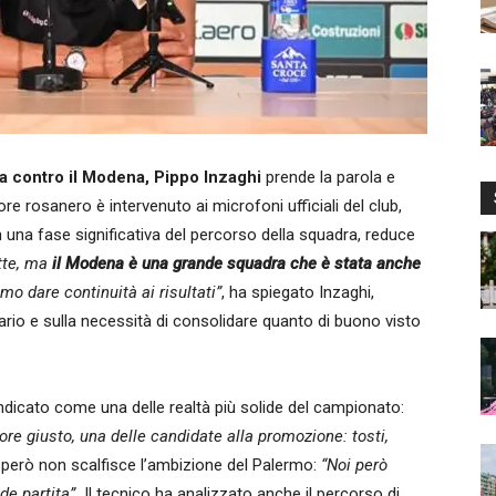
fida contro il Modena, Pippo Inzaghi
prende la parola e
e rosanero è intervenuto ai microfoni ufficiali del club,
n una fase significativa del percorso della squadra, reduce
tte, ma
il Modena è una grande squadra che è stata anche
o dare continuità ai risultati”
, ha spiegato Inzaghi,
sario e sulla necessità di consolidare quanto di buono visto
indicato come una delle realtà più solide del campionato:
ore giusto, una delle candidate alla promozione: tosti,
però non scalfisce l’ambizione del Palermo:
“Noi però
de partita”.
Il tecnico ha analizzato anche il percorso di