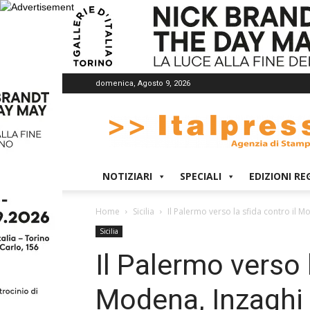
domenica, Agosto 9, 2026
Italpress
NOTIZIARI
SPECIALI
EDIZIONI RE
Home
Sicilia
Il Palermo verso la sfida contro il M
Sicilia
Il Palermo verso l
Modena, Inzaghi