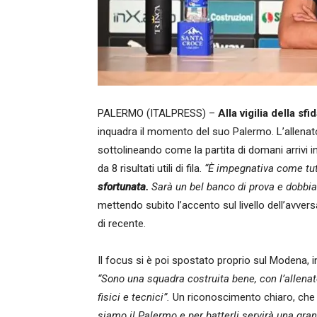
PALERMO (ITALPRESS) –
Alla vigilia della s
inquadra il momento del suo Palermo. L’allenator
sottolineando come la partita di domani arrivi i
da 8 risultati utili di fila.
“È impegnativa come tu
sfortunata.
Sarà un bel banco di prova e dobbiam
mettendo subito l’accento sul livello dell’avver
di recente.
Il focus si è poi spostato proprio sul Modena, 
“Sono una squadra costruita bene, con l’allenat
fisici e tecnici”.
Un riconoscimento chiaro, che 
siamo il Palermo e per batterli servirà una gran