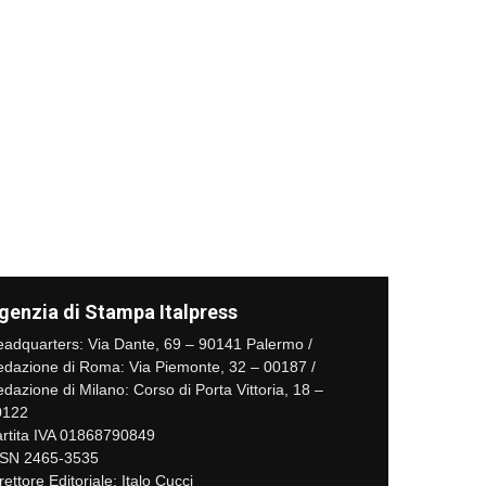
genzia di Stampa Italpress
adquarters: Via Dante, 69 – 90141 Palermo /
dazione di Roma: Via Piemonte, 32 – 00187 /
dazione di Milano: Corso di Porta Vittoria, 18 –
0122
rtita IVA 01868790849
SSN 2465-3535
rettore Editoriale: Italo Cucci