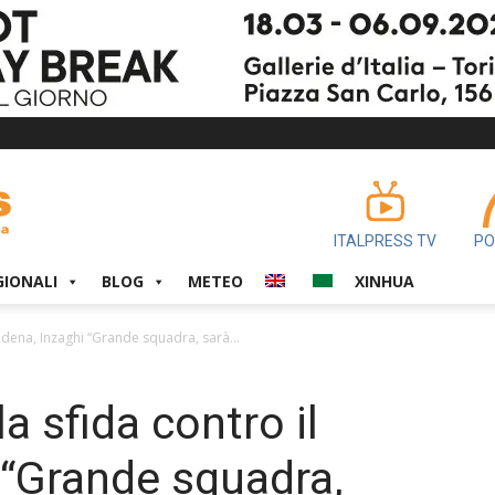
ITALPRESS TV
PO
GIONALI
BLOG
METEO
XINHUA
odena, Inzaghi “Grande squadra, sarà...
a sfida contro il
 “Grande squadra,