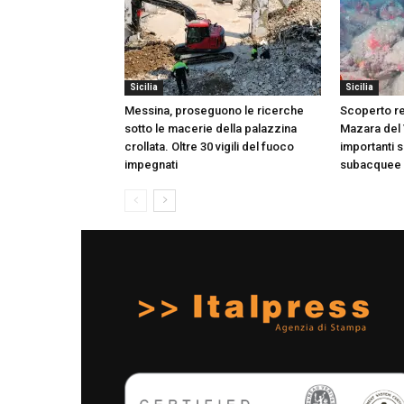
Sicilia
Sicilia
Messina, proseguono le ricerche
Scoperto rel
sotto le macerie della palazzina
Mazara del V
crollata. Oltre 30 vigili del fuoco
importanti 
impegnati
subacquee d