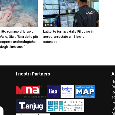
Sicilia
itto romano al largo di
Latitante tornava dalle Filippine in
allo, Giuli: “Una delle più
aereo, arrestato un 41enne
scoperte archeologiche
catanese
egli ultimi anni”
I nostri Partners
A
He
Re
Re
2
Pa
I
Di