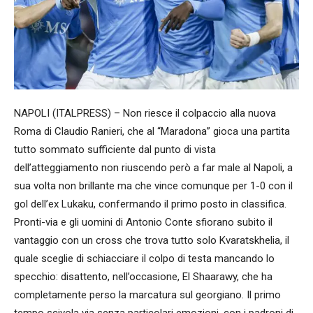
NAPOLI (ITALPRESS) – Non riesce il colpaccio alla nuova
Roma di Claudio Ranieri, che al “Maradona” gioca una partita
tutto sommato sufficiente dal punto di vista
dell’atteggiamento non riuscendo però a far male al Napoli, a
sua volta non brillante ma che vince comunque per 1-0 con il
gol dell’ex Lukaku, confermando il primo posto in classifica.
Pronti-via e gli uomini di Antonio Conte sfiorano subito il
vantaggio con un cross che trova tutto solo Kvaratskhelia, il
quale sceglie di schiacciare il colpo di testa mancando lo
specchio: disattento, nell’occasione, El Shaarawy, che ha
completamente perso la marcatura sul georgiano. Il primo
tempo scivola via senza particolari emozioni, con i padroni di