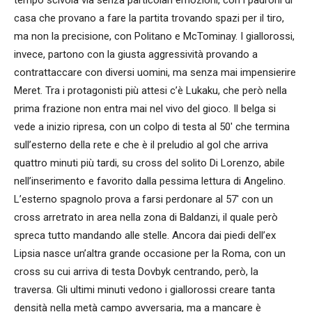
casa che provano a fare la partita trovando spazi per il tiro,
ma non la precisione, con Politano e McTominay. I giallorossi,
invece, partono con la giusta aggressività provando a
contrattaccare con diversi uomini, ma senza mai impensierire
Meret. Tra i protagonisti più attesi c’è Lukaku, che però nella
prima frazione non entra mai nel vivo del gioco. Il belga si
vede a inizio ripresa, con un colpo di testa al 50′ che termina
sull’esterno della rete e che è il preludio al gol che arriva
quattro minuti più tardi, su cross del solito Di Lorenzo, abile
nell’inserimento e favorito dalla pessima lettura di Angelino.
L’esterno spagnolo prova a farsi perdonare al 57′ con un
cross arretrato in area nella zona di Baldanzi, il quale però
spreca tutto mandando alle stelle. Ancora dai piedi dell’ex
Lipsia nasce un’altra grande occasione per la Roma, con un
cross su cui arriva di testa Dovbyk centrando, però, la
traversa. Gli ultimi minuti vedono i giallorossi creare tanta
densità nella metà campo avversaria, ma a mancare è