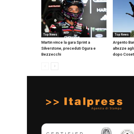
Top News
Top News
Martin vince la gara Sprint a
Argento Bar
Silverstone, preceduti Ogura e
altezze agli
Bezzecchi
dopo Coset