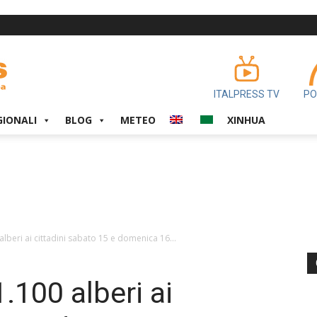
ITALPRESS TV
PO
GIONALI
BLOG
METEO
XINHUA
lberi ai cittadini sabato 15 e domenica 16...
.100 alberi ai