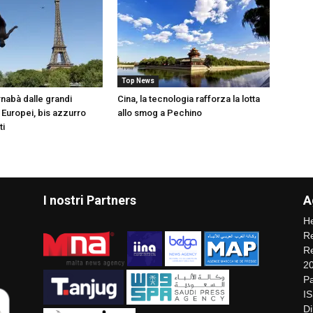
Top News
nabà dalle grandi
Cina, la tecnologia rafforza la lotta
 Europei, bis azzurro
allo smog a Pechino
ti
I nostri Partners
A
He
Re
Re
2
Pa
I
Di