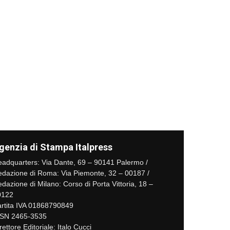
genzia di Stampa Italpress
adquarters: Via Dante, 69 – 90141 Palermo /
dazione di Roma: Via Piemonte, 32 – 00187 /
dazione di Milano: Corso di Porta Vittoria, 18 –
0122
rtita IVA 01868790849
SSN 2465-3535
rettore Editoriale: Italo Cucci