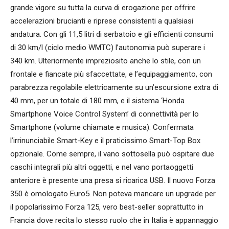
grande vigore su tutta la curva di erogazione per offrire
accelerazioni brucianti e riprese consistenti a qualsiasi
andatura. Con gli 11,5 litri di serbatoio e gli efficienti consumi
di 30 km/l (ciclo medio WMTC) l’autonomia può superare i
340 km. Ulteriormente impreziosito anche lo stile, con un
frontale e fiancate più sfaccettate, e l’equipaggiamento, con
parabrezza regolabile elettricamente su un’escursione extra di
40 mm, per un totale di 180 mm, e il sistema ‘Honda
Smartphone Voice Control System’ di connettività per lo
Smartphone (volume chiamate e musica). Confermata
l’irrinunciabile Smart-Key e il praticissimo Smart-Top Box
opzionale. Come sempre, il vano sottosella può ospitare due
caschi integrali più altri oggetti, e nel vano portaoggetti
anteriore è presente una presa si ricarica USB. Il nuovo Forza
350 è omologato Euro5. Non poteva mancare un upgrade per
il popolarissimo Forza 125, vero best-seller soprattutto in
Francia dove recita lo stesso ruolo che in Italia è appannaggio