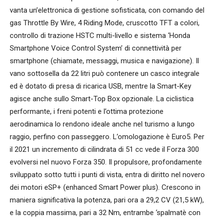
vanta un’elettronica di gestione sofisticata, con comando del
gas Throttle By Wire, 4 Riding Mode, cruscotto TFT a colori,
controllo di trazione HSTC multi-livello e sistema ‘Honda
Smartphone Voice Control System’ di connettività per
smartphone (chiamate, messaggi, musica e navigazione). Il
vano sottosella da 22 litri può contenere un casco integrale
ed è dotato di presa di ricarica USB, mentre la Smart-Key
agisce anche sullo Smart-Top Box opzionale. La ciclistica
performante, i freni potenti e l’ottima protezione
aerodinamica lo rendono ideale anche nel turismo a lungo
raggio, perfino con passeggero. L’omologazione è Euro5. Per
il 2021 un incremento di cilindrata di 51 cc vede il Forza 300
evolversi nel nuovo Forza 350. Il propulsore, profondamente
sviluppato sotto tutti i punti di vista, entra di diritto nel novero
dei motori eSP+ (enhanced Smart Power plus). Crescono in
maniera significativa la potenza, pari ora a 29,2 CV (21,5 kW),
e la coppia massima, pari a 32 Nm, entrambe ‘spalmatè con