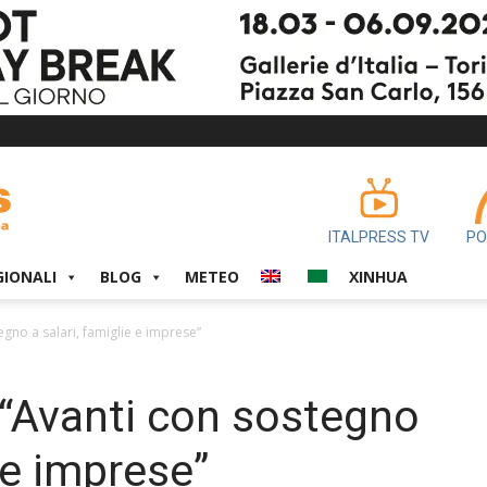
ITALPRESS TV
PO
GIONALI
BLOG
METEO
XINHUA
gno a salari, famiglie e imprese”
“Avanti con sostegno
e e imprese”