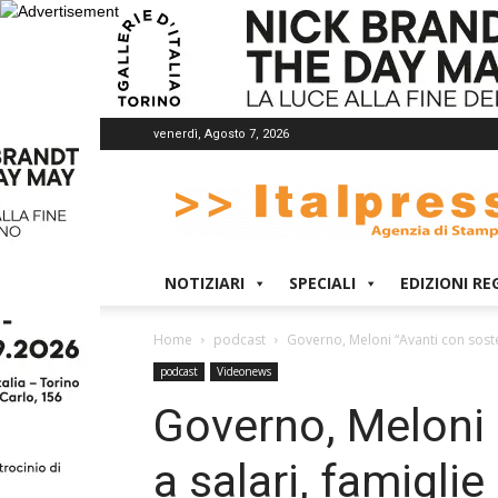
venerdì, Agosto 7, 2026
Italpress
NOTIZIARI
SPECIALI
EDIZIONI RE
Home
podcast
Governo, Meloni “Avanti con soste
podcast
Videonews
Governo, Meloni 
a salari, famigli