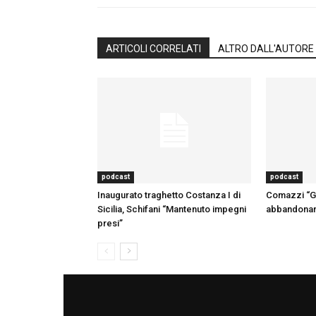
ARTICOLI CORRELATI
ALTRO DALL'AUTORE
podcast
podcast
Inaugurato traghetto Costanza I di
Comazzi “Gli
Sicilia, Schifani “Mantenuto impegni
abbandonano
presi”