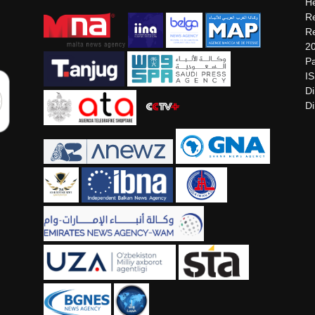
He
Re
Re
2
Pa
I
Di
Di