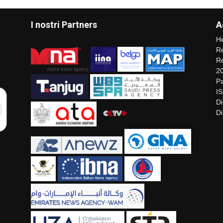
I nostri Partners
A
He
Re
Re
2
Pa
I
Di
Di