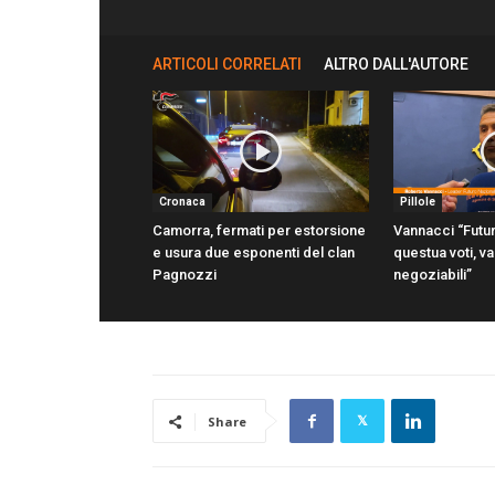
ARTICOLI CORRELATI
ALTRO DALL'AUTORE
Cronaca
Pillole
Camorra, fermati per estorsione
Vannacci “Futu
e usura due esponenti del clan
questua voti, v
Pagnozzi
negoziabili”
Share