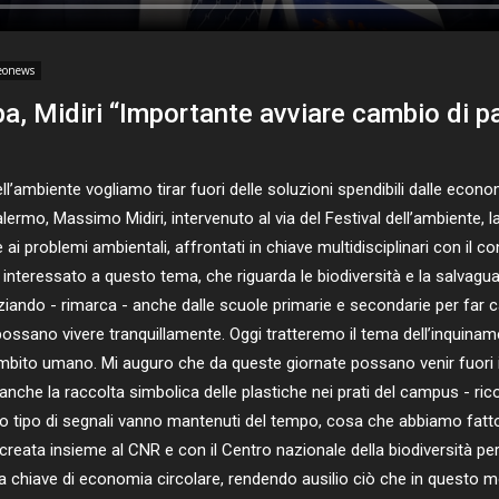
eonews
ipa, Midiri “Importante avviare cambio di 
mbiente vogliamo tirar fuori delle soluzioni spendibili dalle economie
Palermo, Massimo Midiri, intervenuto al via del Festival dell’ambiente, 
ai problemi ambientali, affrontati in chiave multidisciplinari con il cont
interessato a questo tema, che riguarda le biodiversità e la salvagu
ziando - rimarca - anche dalle scuole primarie e secondarie per far c
 possano vivere tranquillamente. Oggi tratteremo il tema dell’inquin
mbito umano. Mi auguro che da queste giornate possano venir fuori id
anche la raccolta simbolica delle plastiche nei prati del campus - ric
to tipo di segnali vanno mantenuti del tempo, cosa che abbiamo fat
 creata insieme al CNR e con il Centro nazionale della biodiversità 
n una chiave di economia circolare, rendendo ausilio ciò che in quest