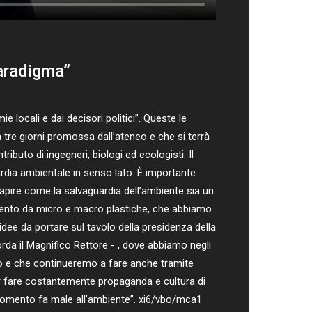
paradigma”
 locali e dai decisori politici”. Queste le
la tre giorni promossa dall’ateneo e che si terrà
ributo di ingegneri, biologi ed ecologisti. Il
ardia ambientale in senso lato. È importante
apire come la salvaguardia dell’ambiente sia un
amento da micro e macro plastiche, che abbiamo
ee da portare sul tavolo della presidenza della
orda il Magnifico Rettore - , dove abbiamo negli
to e che continueremo a fare anche tramite
per fare costantemente propaganda e cultura di
o momento fa male all’ambiente”. xi6/vbo/mca1