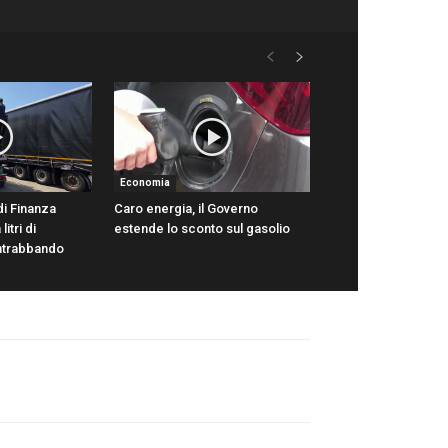
Economia
di Finanza
Caro energia, il Governo
itri di
estende lo sconto sul gasolio
ntrabbando