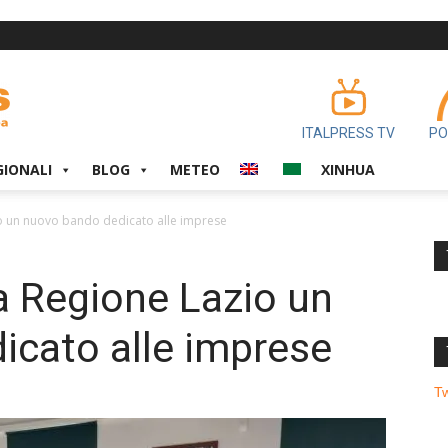
ITALPRESS TV
PO
GIONALI
BLOG
METEO
XINHUA
o un nuovo bando dedicato alle imprese
a Regione Lazio un
icato alle imprese
T