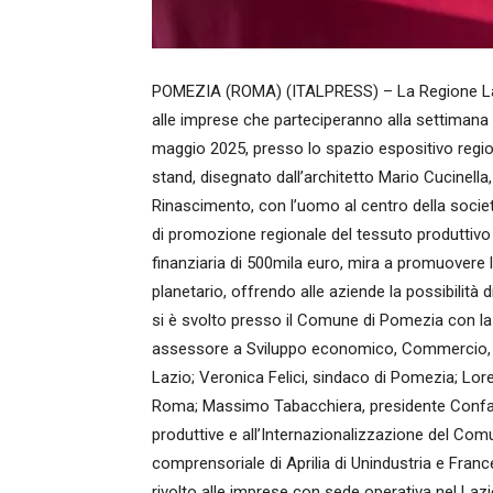
POMEZIA (ROMA) (ITALPRESS) – La Regione Laz
alle imprese che parteciperanno alla settimana
maggio 2025, presso lo spazio espositivo regionale
stand, disegnato dall’architetto Mario Cucinella,
Rinascimento, con l’uomo al centro della società 
di promozione regionale del tessuto produttivo 
finanziaria di 500mila euro, mira a promuovere l
planetario, offrendo alle aziende la possibilità 
si è svolto presso il Comune di Pomezia con la 
assessore a Sviluppo economico, Commercio, Art
Lazio; Veronica Felici, sindaco di Pomezia; Lo
Roma; Massimo Tabacchiera, presidente Confapi
produttive e all’Internazionalizzazione del Com
comprensoriale di Aprilia di Unindustria e Franc
rivolto alle imprese con sede operativa nel Lazio