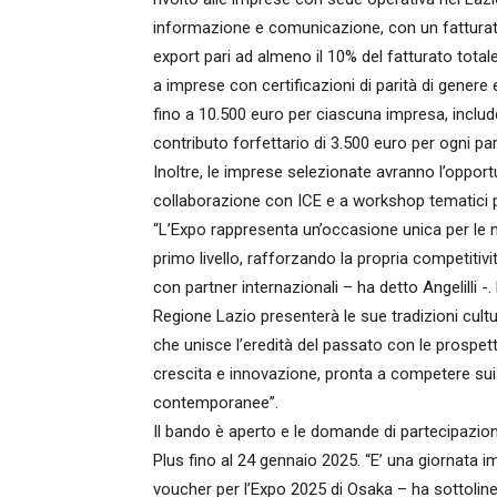
informazione e comunicazione, con un fatturat
export pari ad almeno il 10% del fatturato totale.
a imprese con certificazioni di parità di genere
fino a 10.500 euro per ciascuna impresa, includ
contributo forfettario di 3.500 euro per ogni p
Inoltre, le imprese selezionate avranno l’opportu
collaborazione con ICE e a workshop tematici 
“L’Expo rappresenta un’occasione unica per le n
primo livello, rafforzando la propria competiti
con partner internazionali – ha detto Angelilli 
Regione Lazio presenterà le sue tradizioni cult
che unisce l’eredità del passato con le prospetti
crescita e innovazione, pronta a competere sui m
contemporanee”.
Il bando è aperto e le domande di partecipaz
Plus fino al 24 gennaio 2025. “E’ una giornata 
voucher per l’Expo 2025 di Osaka – ha sottolinea