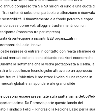
o annuo compreso tra 5 e 50 milioni di euro e una quota di
 Tra i criteri di selezione, particolare attenzione è riservata
 e sostenibilità. Il finanziamento è a fondo perduto e copre
endo spese come voli, alloggi e trasferimenti, con un
artecipante (massimo tre per impresa).
nità di partecipare a incontri B2B organizzati in
promossi da Lazio Innova.
ostre imprese di entrare in contatto con realtà straniere di
vità sui mercati esteri e consolidando relazioni economiche
-. Durante la settimana che la vedrà protagonista a Osaka, la
urali e le eccellenze tecnologiche attraverso un approccio
ve future. L’obiettivo è mostrare il volto di una regione in
ercati globali e a rispondere alle grandi sfide
ione possono essere presentate sulla piattaforma GeCoWeb
importantissima. Da Pomezia parte questo lancio dei
to il sindaco Felici -. Ringrazio la Regione Lazio per la sua