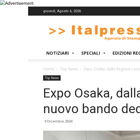
giovedì, Agosto 6, 2026
Italpress
NOTIZIARI
SPECIALI
EDIZIONI RE
Home
Top News
Expo Osaka, dalla Regione Lazi
Top News
Expo Osaka, dall
nuovo bando ded
9 Dicembre 2024