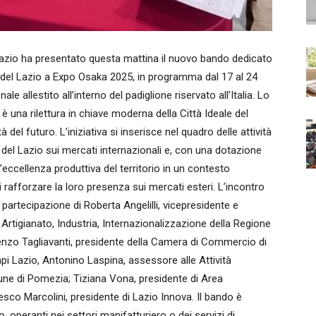
io ha presentato questa mattina il nuovo bando dedicato
 del Lazio a Expo Osaka 2025, in programma dal 17 al 24
 allestito all’interno del padiglione riservato all’Italia. Lo
 è una rilettura in chiave moderna della Città Ideale del
del futuro. L’iniziativa si inserisce nel quadro delle attività
del Lazio sui mercati internazionali e, con una dotazione
’eccellenza produttiva del territorio in un contesto
di rafforzare la loro presenza sui mercati esteri. L’incontro
partecipazione di Roberta Angelilli, vicepresidente e
igianato, Industria, Internazionalizzazione della Regione
renzo Tagliavanti, presidente della Camera di Commercio di
 Lazio, Antonino Laspina, assessore alle Attività
une di Pomezia; Tiziana Vona, presidente di Area
esco Marcolini, presidente di Lazio Innova. Il bando è
, operanti nei settori manifatturiero o dei servizi di