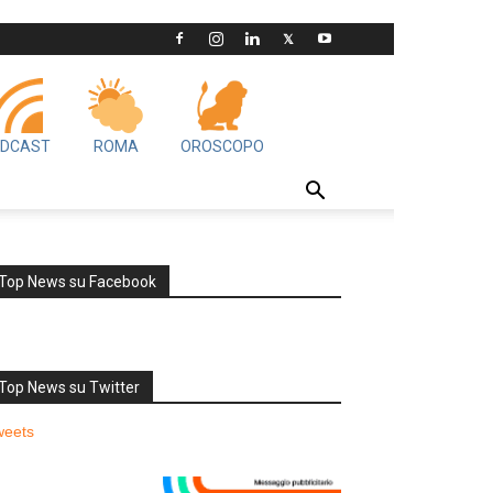
DCAST
ROMA
OROSCOPO
Top News su Facebook
Top News su Twitter
weets