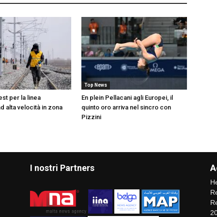
Top News
test per la linea
En plein Pellacani agli Europei, il
ad alta velocità in zona
quinto oro arriva nel sincro con
Pizzini
I nostri Partners
A
He
Re
Re
2