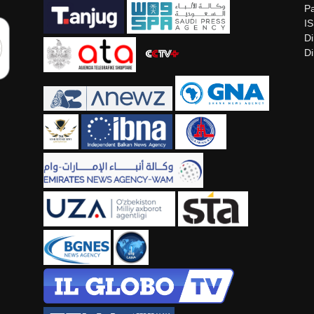
Pa
I
Di
Di