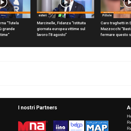
esteri
Pillole
rna “Tutela
Marcinelle, Fidanza “Istituita
Caro traghetti in S
più grande
giornata europea vittime sul
Mazzocchi “Bast
ttime”
lavoro l’8 agosto”
fermare questo 
I nostri Partners
A
He
Re
Re