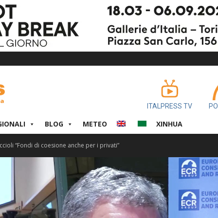
ITALPRESS TV
PO
GIONALI
BLOG
METEO
XINHUA
cioli “Fondi di coesione anche per i privati”