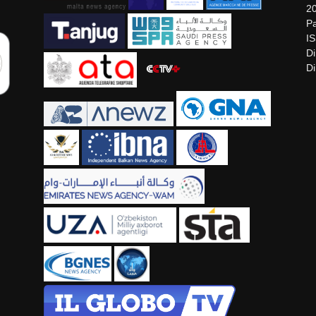
2
Pa
I
Di
Di