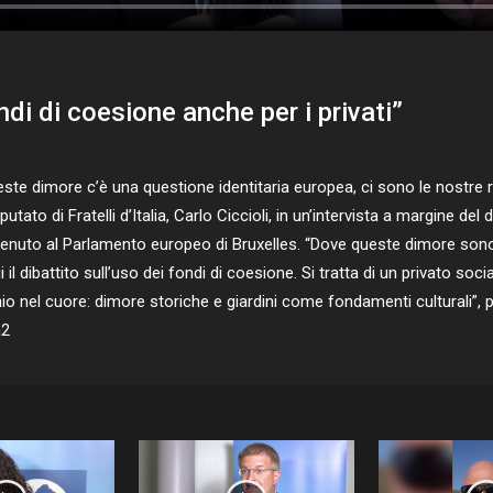
ndi di coesione anche per i privati”
dimore c’è una questione identitaria europea, ci sono le nostre radici
ato di Fratelli d’Italia, Carlo Ciccioli, in un’intervista a margine del
tenuto al Parlamento europeo di Bruxelles. “Dove queste dimore sono luo
il dibattito sull’uso dei fondi di coesione. Si tratta di un privato so
io nel cuore: dimore storiche e giardini come fondamenti culturali”,
a2