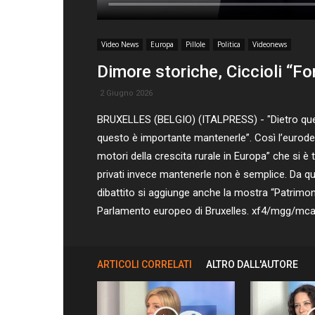
Video News
Europa
Pillole
Politica
Videonews
Dimore storiche, Ciccioli “Fo
2 Giugno 2026
BRUXELLES (BELGIO) (ITALPRESS) - "Dietro queste 
questo è importante mantenerle”. Così l’eurodeput
motori della crescita rurale in Europa” che si è 
privati invece mantenerle non è semplice. Da qui 
dibattito si aggiunge anche la mostra “Patrimon
Parlamento europeo di Bruxelles. xf4/mgg/mc
ARTICOLI CORRELATI
ALTRO DALL'AUTORE