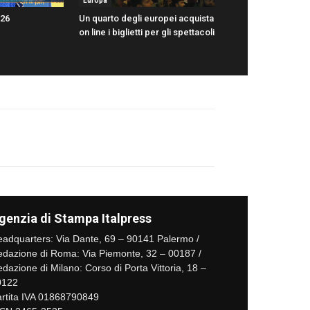
Europa
026
Un quarto degli europei acquista
on line i biglietti per gli spettacoli
genzia di Stampa Italpress
adquarters: Via Dante, 69 – 90141 Palermo /
dazione di Roma: Via Piemonte, 32 – 00187 /
dazione di Milano: Corso di Porta Vittoria, 18 –
0122
rtita IVA 01868790849