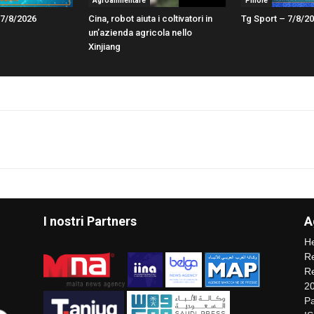
Agroalimentare
Pillole
7/8/2026
Cina, robot aiuta i coltivatori in
Tg Sport – 7/8/2
un’azienda agricola nello
Xinjiang
I nostri Partners
A
He
Re
Re
2
Pa