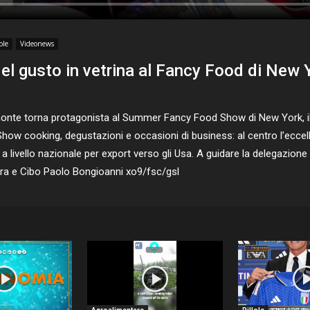
ole
Videonews
 del gusto in vetrina al Fancy Food di New 
nte torna protagonista al Summer Fancy Food Show di New York, il 
. Show cooking, degustazioni e occasioni di business: al centro l’ecce
 livello nazionale per export verso gli Usa. A guidare la delegazione 
tura e Cibo Paolo Bongioanni xo9/fsc/gsl