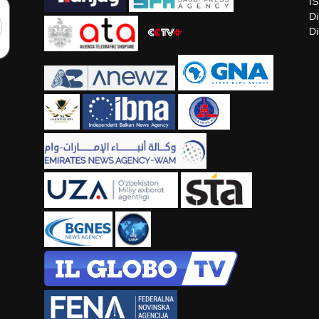
I
Di
Di