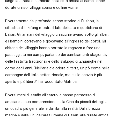
lungo la strada è cambiato dalla città antica ai campi: onde
dorate di riso, villaggi sparsi e colline vicine.
Diversamente dal profondo senso storico di Fuzhou, la
cittadina di Lizifang mostra il lato delicato e quotidiano di
Dalian. Gli anziani del villaggio chiacchieravano sotto gli alberi,
e i bambini correvano e giocavano all’ingresso dei cortili. Gli
abitanti del villaggio hanno portato la ragazza a fare una
passeggiata nei campi, parlando dei cambiamenti stagionali,
delle festività tradizionali e dello sviluppo di Zhuanghe nel
corso degli anni. “Nell’aria c’è odore di terra, un pò come nelle
campagne dell’Italia settentrionale, ma qui lo spazio è più
aperto e più libero”, ha raccontato Mafrica.
Diversi mesi di studio all’estero le hanno permesso di
ampliare la sua comprensione della Cina da piccoli dettagli a
un quadro più generale, e dai libri alla realtà. Dalla brezza
marina e dalle luci dell’area urbana di Dalian, alla quiete antica