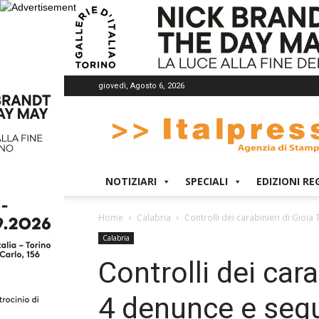
giovedì, Agosto 6, 2026
Italpress
NOTIZIARI
SPECIALI
EDIZIONI RE
Home
Calabria
Controlli dei carabinieri di Gioi
Calabria
Controlli dei cara
4 denunce e sequ