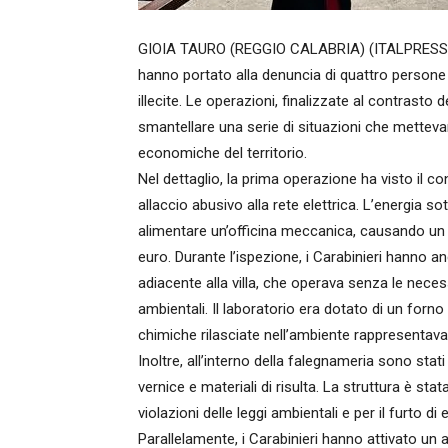
GIOIA TAURO (REGGIO CALABRIA) (ITALPRESS) – 
hanno portato alla denuncia di quattro persone e
illecite. Le operazioni, finalizzate al contrasto 
smantellare una serie di situazioni che mettevan
economiche del territorio.
Nel dettaglio, la prima operazione ha visto il con
allaccio abusivo alla rete elettrica. L’energia so
alimentare un’officina meccanica, causando un 
euro. Durante l’ispezione, i Carabinieri hanno 
adiacente alla villa, che operava senza le neces
ambientali. Il laboratorio era dotato di un forno
chimiche rilasciate nell’ambiente rappresentava
Inoltre, all’interno della falegnameria sono stati t
vernice e materiali di risulta. La struttura è s
violazioni delle leggi ambientali e per il furto di 
Parallelamente, i Carabinieri hanno attivato un alt