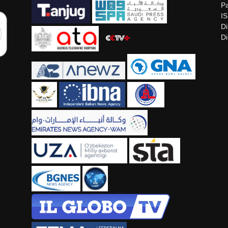
Pa
I
Di
Di