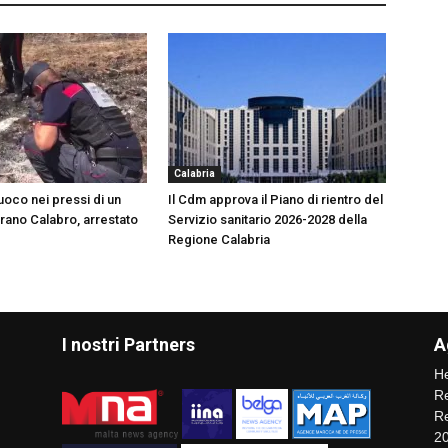
Calabria
uoco nei pressi di un
Il Cdm approva il Piano di rientro del
ano Calabro, arrestato
Servizio sanitario 2026-2028 della
Regione Calabria
I nostri Partners
A
He
Re
Re
2