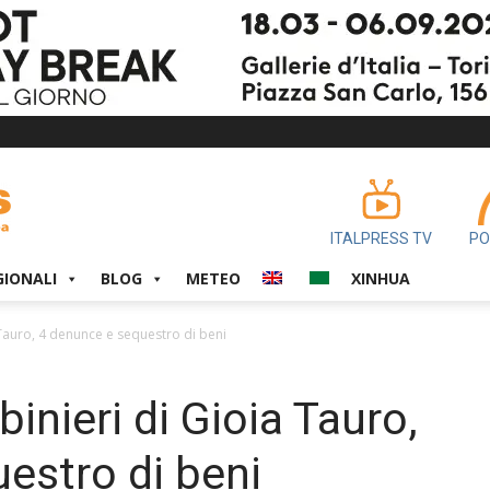
ITALPRESS TV
PO
GIONALI
BLOG
METEO
XINHUA
a Tauro, 4 denunce e sequestro di beni
binieri di Gioia Tauro,
estro di beni