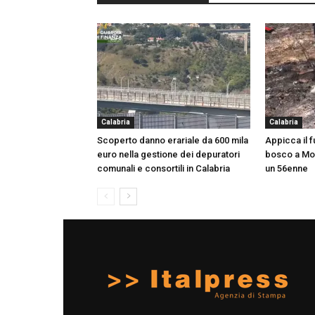
Calabria
Calabria
Scoperto danno erariale da 600 mila
Appicca il f
euro nella gestione dei depuratori
bosco a Mor
comunali e consortili in Calabria
un 56enne