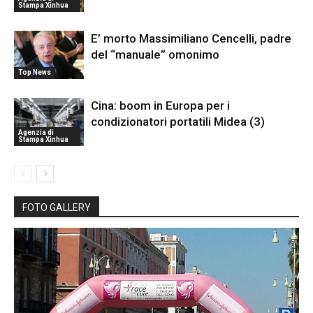
Stampa Xinhua
E’ morto Massimiliano Cencelli, padre
del “manuale” omonimo
Top News
Cina: boom in Europa per i
condizionatori portatili Midea (3)
Agenzia di
Stampa Xinhua
FOTO GALLERY