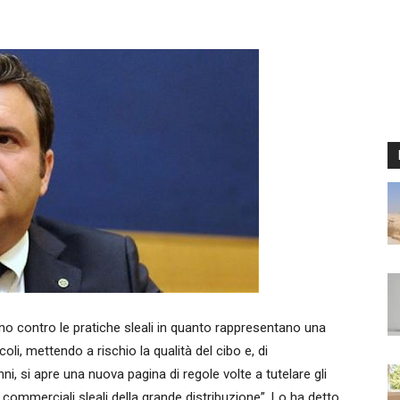
gno contro le pratiche sleali in quanto rappresentano una
oli, mettendo a rischio la qualità del cibo e, di
i, si apre una nuova pagina di regole volte a tutelare gli
e commerciali sleali della grande distribuzione”. Lo ha detto