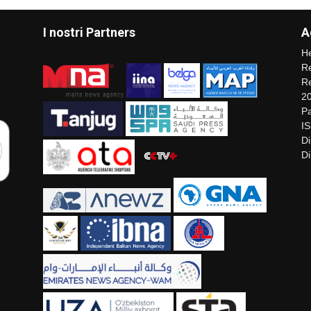
I nostri Partners
A
He
Re
Re
2
Pa
I
Di
Di