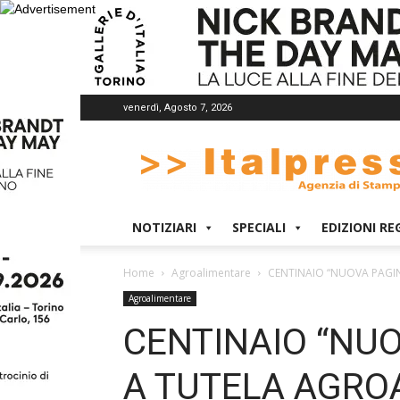
venerdì, Agosto 7, 2026
Italpress
NOTIZIARI
SPECIALI
EDIZIONI RE
Home
Agroalimentare
CENTINAIO “NUOVA PAGI
Agroalimentare
CENTINAIO “NU
A TUTELA AGRO