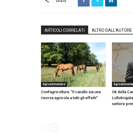
Share
ARTICOLI CORRELATI
ALTRO DALL'AUTORE
Agroalimentare
Agroaliment
Confagricoltura: “Il cavallo sia una
Ok della Cam
risorsa agricola a tutti gli effetti”
Lollobrigida
settore pri