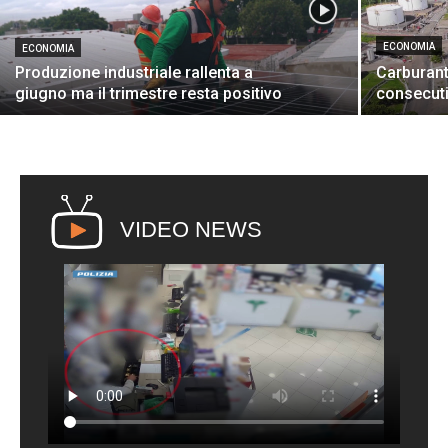
ECONOMIA
ECONOMIA
Produzione industriale rallenta a
Carburanti
giugno ma il trimestre resta positivo
consecut
VIDEO NEWS