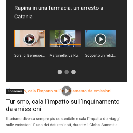
Rapina in una farmacia, un arresto a
Catania
Sorsi di Benessere - Una crema proteica ideale come spuntino
Marcinelle, La Russa "Qualcuno continua ancora a voltare le spalle"
Scoperto un relitto romano con centinaia di anfore al largo di Mazara del Vallo
Economia
Turismo, cala l’impatto sull’inquinamento
da emissioni
Il turismo diventa sempre più sostenibile e cala l'impatto dei viaggi
sulle emissioni. È uno dei dati resi noti, durante il Global Summit a...