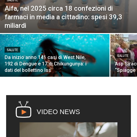
SALUTE
Aifa, nel 2025 circa 18 confezioni di
farmaci in media a cittadino: spesi 39,3
miliardi
SALUTE
SALUTE
Da inizio anno 141 casi di West Nile,
192 di Dengue e 17 di Chikungunya: i
Asp Siracu
dati del bollettino Iss
“Spiagge 
VIDEO NEWS