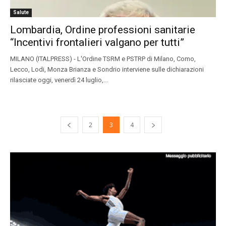
Salute
Lombardia, Ordine professioni sanitarie
“Incentivi frontalieri valgano per tutti”
MILANO (ITALPRESS) - L'Ordine TSRM e PSTRP di Milano, Como,
Lecco, Lodi, Monza Brianza e Sondrio interviene sulle dichiarazioni
rilasciate oggi, venerdì 24 luglio,...
2
3
4