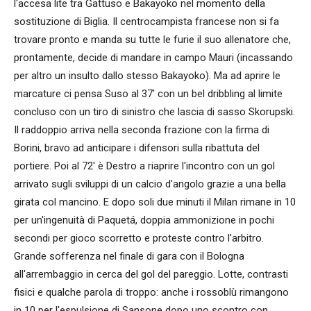
l'accesa lite tra Gattuso e Bakayoko nel momento della
sostituzione di Biglia. Il centrocampista francese non si fa
trovare pronto e manda su tutte le furie il suo allenatore che,
prontamente, decide di mandare in campo Mauri (incassando
per altro un insulto dallo stesso Bakayoko). Ma ad aprire le
marcature ci pensa Suso al 37' con un bel dribbling al limite
concluso con un tiro di sinistro che lascia di sasso Skorupski.
Il raddoppio arriva nella seconda frazione con la firma di
Borini, bravo ad anticipare i difensori sulla ribattuta del
portiere. Poi al 72' è Destro a riaprire l'incontro con un gol
arrivato sugli sviluppi di un calcio d'angolo grazie a una bella
girata col mancino. E dopo soli due minuti il Milan rimane in 10
per un'ingenuità di Paquetá, doppia ammonizione in pochi
secondi per gioco scorretto e proteste contro l'arbitro.
Grande sofferenza nel finale di gara con il Bologna
all'arrembaggio in cerca del gol del pareggio. Lotte, contrasti
fisici e qualche parola di troppo: anche i rossoblù rimangono
in 10 per l'espulsione di Sansone dopo uno scontro con