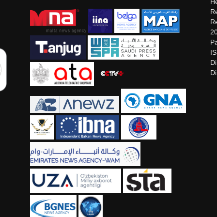
He
Re
Re
2
Pa
I
Di
Di