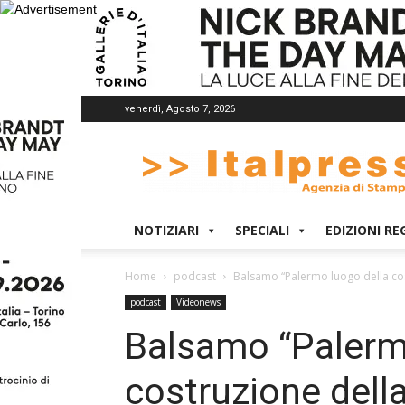
venerdì, Agosto 7, 2026
Italpress
NOTIZIARI
SPECIALI
EDIZIONI RE
Home
podcast
Balsamo “Palermo luogo della cos
podcast
Videonews
Balsamo “Palerm
costruzione dell