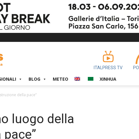
ITALPRESS TV
PO
GIONALI
BLOG
METEO
XINHUA
truzione della pace”
o luogo della
a pace”