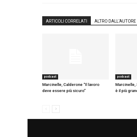
ARTICOLI CORRELATI
ALTRO DALL'AUTORE
podcast
podcast
Marcinelle, Calderone “Il lavoro
Marcinelle, 
deve essere più sicuro”
è il più gra