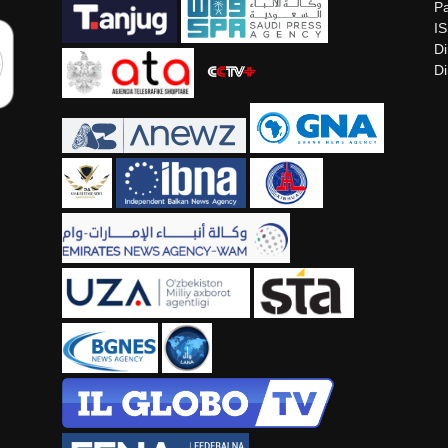
Pa
I
Di
Di