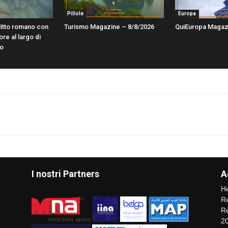
Pillole
Europa
litto romano con
Turismo Magazine – 8/8/2026
QuiEuropa Magaz
ore al largo di
lo
I nostri Partners
A
He
Re
Re
2