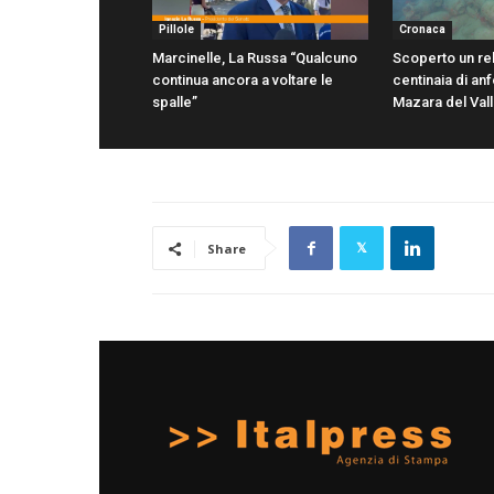
Pillole
Cronaca
Marcinelle, La Russa “Qualcuno
Scoperto un re
continua ancora a voltare le
centinaia di anf
spalle”
Mazara del Val
Share