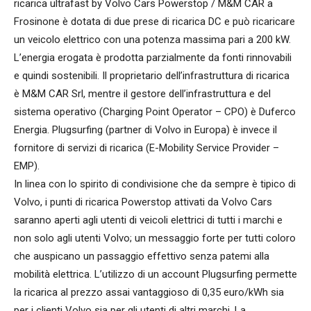
ricarica ultrafast by Volvo Cars Powerstop / M&M CAR a
Frosinone è dotata di due prese di ricarica DC e può ricaricare
un veicolo elettrico con una potenza massima pari a 200 kW.
L’energia erogata è prodotta parzialmente da fonti rinnovabili
e quindi sostenibili. Il proprietario dell’infrastruttura di ricarica
è M&M CAR Srl, mentre il gestore dell’infrastruttura e del
sistema operativo (Charging Point Operator – CPO) è Duferco
Energia. Plugsurfing (partner di Volvo in Europa) è invece il
fornitore di servizi di ricarica (E-Mobility Service Provider –
EMP).
In linea con lo spirito di condivisione che da sempre è tipico di
Volvo, i punti di ricarica Powerstop attivati da Volvo Cars
saranno aperti agli utenti di veicoli elettrici di tutti i marchi e
non solo agli utenti Volvo; un messaggio forte per tutti coloro
che auspicano un passaggio effettivo senza patemi alla
mobilità elettrica. L’utilizzo di un account Plugsurfing permette
la ricarica al prezzo assai vantaggioso di 0,35 euro/kWh sia
per i clienti Volvo sia per gli utenti di altri marchi. La