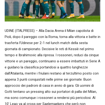
UDINE (ITALPRESS) – Alla Dacia Arena il Milan capolista di
Pioli, dopo il pareggio con la Roma, torna alla vittoria e batte in
trasferta l’Udinese per 2-1 nel lunch match della sesta
giornata di campionato. Decisive le reti di Kessiè nel primo
tempo e Ibrahimovic alla ripresa. I rossoneri, reduci da cinque
vittorie e un pareggio, continuano a essere imbattuti in Serie A
e guidano la classifica portandosi a quattro lunghezze
dall’Atalanta, mentre i friulani restano al terzultimo posto con
appena 3 punti conquistati nelle prime sei giornate. Buon
approccio dei padroni di casa in avvio di gara. Gli uomini di
Gotti tentano un pressing alto sui portatori di palla del Milan,
ma sono comunque i rossoneri a rendersi più pericolosi. Al
10′ Leao va al cross per Saelemaekers che però non