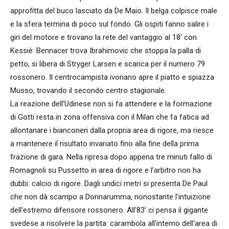
approfitta del buco lasciato da De Maio. Il belga colpisce male
e la sfera termina di poco sul fondo. Gli ospiti fanno salire i
giri del motore e trovano la rete del vantaggio al 18′ con
Kessiè: Bennacer trova Ibrahimovic che stoppa la palla di
petto, si libera di Stryger Larsen e scarica per il numero 79
rossonero. Il centrocampista ivoriano apre il piatto e spiazza
Musso, trovando il secondo centro stagionale.
La reazione dell’Udinese non si fa attendere e la formazione
di Gotti resta in zona offensiva con il Milan che fa fatica ad
allontanare i bianconeri dalla propria area di rigore, ma riesce
a mantenere il risultato invariato fino alla fine della prima
frazione di gara. Nella ripresa dopo appena tre minuti fallo di
Romagnoli su Pussetto in area di rigore e l’arbitro non ha
dubbi: calcio di rigore. Dagli undici metri si presenta De Paul
che non dà scampo a Donnarumma, nonostante l’intuizione
dell’estremo difensore rossonero. All’83’ ci pensa il gigante
svedese a risolvere la partita: carambola all’interno dell’area di