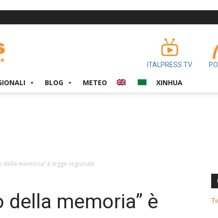
ITALPRESS TV
PO
GIONALI
BLOG
METEO
XINHUA
o della memoria” è legge regionale
 della memoria” è
T