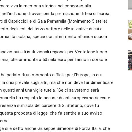
enere viva la memoria storica, nel concorso alla
 nell’indizione di avvisi per la premiazione di tesi di laurea
i di Capriccioli e di Gaia Pernarella (Movimento 5 stelle)
to degli enti del terzo settore nelle iniziative di cui a
 comunità isolana, specie con riferimento all’unica scuola
pazio sui siti istituzionali regionali per Ventotene luogo
ziaria, che ammonta a 50 mila euro per l’anno in corso e
 ha parlato di un momento difficile per l’Europa, in cui
e la crisi prevale sugli altri, ma che non deve far dimenticare
 in questi anni una vigile tutela. “Se ci salveremo sarà
ernarella ha respinto le accuse di antieuropeismo ricevute
resenza sull’isola del carcere di S. Stefano, dove fu
questa proposta di legge, che fa sentire a suo avviso
 tema.
ge si è detto anche Giuseppe Simeone di Forza Italia, che