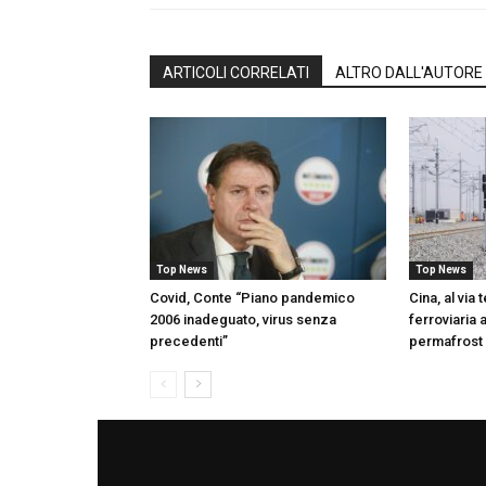
ARTICOLI CORRELATI
ALTRO DALL'AUTORE
Top News
Top News
Covid, Conte “Piano pandemico
Cina, al via 
2006 inadeguato, virus senza
ferroviaria 
precedenti”
permafrost