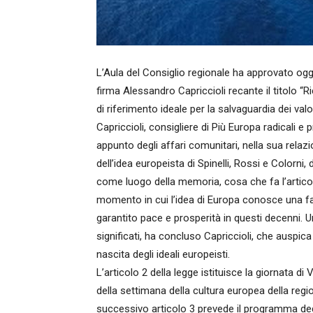
L’Aula del Consiglio regionale ha approvato oggi
firma Alessandro Capriccioli recante il titolo
di riferimento ideale per la salvaguardia dei val
Capriccioli, consigliere di Più Europa radicali
appunto degli affari comunitari, nella sua rela
dell’idea europeista di Spinelli, Rossi e Colorni,
come luogo della memoria, cosa che fa l’articolo
momento in cui l’idea di Europa conosce una fas
garantito pace e prosperità in questi decenni. Un
significati, ha concluso Capriccioli, che auspic
nascita degli ideali europeisti.
L’articolo 2 della legge istituisce la giornata d
della settimana della cultura europea della regione
successivo articolo 3 prevede il programma degli