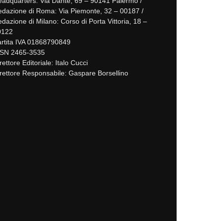
adquarters: Via Dante, 69 – 90141 Palermo /
dazione di Roma: Via Piemonte, 32 – 00187 /
dazione di Milano: Corso di Porta Vittoria, 18 –
0122
rtita IVA 01868790849
SSN 2465-3535
rettore Editoriale: Italo Cucci
rettore Responsabile: Gaspare Borsellino