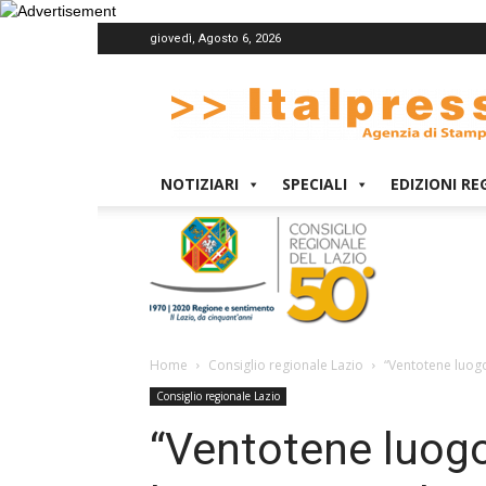
giovedì, Agosto 6, 2026
Italpress
NOTIZIARI
SPECIALI
EDIZIONI RE
Home
Consiglio regionale Lazio
“Ventotene luog
Consiglio regionale Lazio
“Ventotene luogo