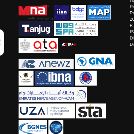
He
Re
Re
2
Pa
I
Di
Di