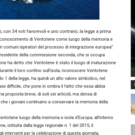
, con 34 voti favorevoli e uno contrario, la legge a prima
 “Riconoscimento di Ventotene come luogo della memoria e
ori comuni ispiratori del processo di integrazione europea”.
 e presidente della commissione seconda, che si occupa
zione ha detto che Ventotene è stato il luogo di maturazione
 durante il loro confino sull’isola; riconoscere Ventotene
 1 della legge, ha quindi un alto valore simbolico, nel
e difficile, che pone in ombra il fatto che essa abbia
a proposta breve, di soli sei articoli, ma densa di
a che i giovani continuino a conservare la memoria della
i Ventotene luogo della memoria e isola d’Europa, all’interno
, istituita dalla legge regionale n. 1 del 2015; il
 interventi per la celebrazione di questa giornata,