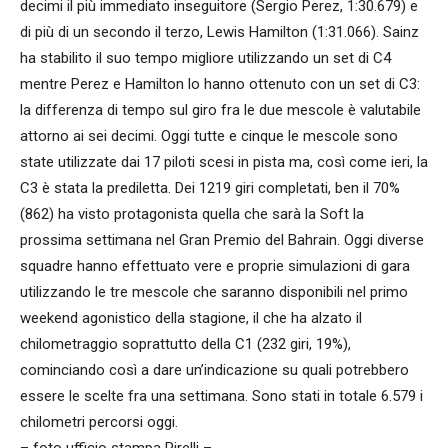
decimi il più immediato inseguitore (Sergio Perez, 1:30.679) e
di più di un secondo il terzo, Lewis Hamilton (1:31.066). Sainz
ha stabilito il suo tempo migliore utilizzando un set di C4
mentre Perez e Hamilton lo hanno ottenuto con un set di C3:
la differenza di tempo sul giro fra le due mescole è valutabile
attorno ai sei decimi. Oggi tutte e cinque le mescole sono
state utilizzate dai 17 piloti scesi in pista ma, così come ieri, la
C3 è stata la prediletta. Dei 1219 giri completati, ben il 70%
(862) ha visto protagonista quella che sarà la Soft la
prossima settimana nel Gran Premio del Bahrain. Oggi diverse
squadre hanno effettuato vere e proprie simulazioni di gara
utilizzando le tre mescole che saranno disponibili nel primo
weekend agonistico della stagione, il che ha alzato il
chilometraggio soprattutto della C1 (232 giri, 19%),
cominciando così a dare un’indicazione su quali potrebbero
essere le scelte fra una settimana. Sono stati in totale 6.579 i
chilometri percorsi oggi.
– foto ufficio stampa Pirelli –