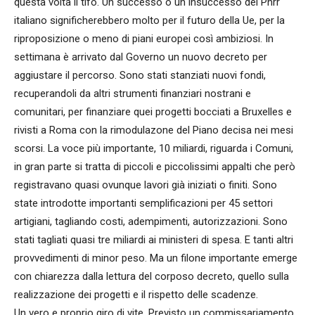
questa volta il tifo. Un successo o un insuccesso del Pnrr
italiano significherebbero molto per il futuro della Ue, per la
riproposizione o meno di piani europei così ambiziosi. In
settimana è arrivato dal Governo un nuovo decreto per
aggiustare il percorso. Sono stati stanziati nuovi fondi,
recuperandoli da altri strumenti finanziari nostrani e
comunitari, per finanziare quei progetti bocciati a Bruxelles e
rivisti a Roma con la rimodulazone del Piano decisa nei mesi
scorsi. La voce più importante, 10 miliardi, riguarda i Comuni,
in gran parte si tratta di piccoli e piccolissimi appalti che però
registravano quasi ovunque lavori già iniziati o finiti. Sono
state introdotte importanti semplificazioni per 45 settori
artigiani, tagliando costi, adempimenti, autorizzazioni. Sono
stati tagliati quasi tre miliardi ai ministeri di spesa. E tanti altri
provvedimenti di minor peso. Ma un filone importante emerge
con chiarezza dalla lettura del corposo decreto, quello sulla
realizzazione dei progetti e il rispetto delle scadenze.
Un vero e proprio giro di vite. Previsto un commissariamento