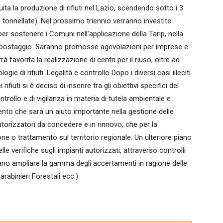
ita la produzione di rifiuti nel Lazio, scendendo sotto i 3
00 tonnellate). Nel prossimo triennio verranno investite
, per sostenere i Comuni nell’applicazione della Tarip, nella
compostaggio. Saranno promosse agevolazioni per imprese e
à favorita la realizzazione di centri per il riuso, oltre ad
logie di rifiuti. Legalità e controllo Dopo i diversi casi illeciti
ifiuti si è deciso di inserire tra gli obiettivi specifici del
ntrollo e di vigilanza in materia di tutela ambientale e
mento che sarà un aiuto importante nella gestione delle
utorizzatori da concedere e in rinnovo, che per la
ne o trattamento sul territorio regionale. Un ulteriore piano
e verifiche sugli impianti autorizzati, attraverso controlli
sano ampliare la gamma degli accertamenti in ragione delle
abinieri Forestali ecc.).