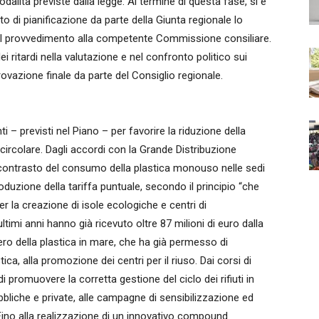
dalità previste dalla legge. Al termine di questa fase, si è
to di pianificazione da parte della Giunta regionale lo
el provvedimento alla competente Commissione consiliare.
ritardi nella valutazione e nel confronto politico sui
provazione finale da parte del Consiglio regionale.
i – previsti nel Piano – per favorire la riduzione della
 circolare. Dagli accordi con la Grande Distribuzione
l contrasto del consumo della plastica monouso nelle sedi
troduzione della tariffa puntuale, secondo il principio “che
r la creazione di isole ecologiche e centri di
imi anni hanno già ricevuto oltre 87 milioni di euro dalla
ero della plastica in mare, che ha già permesso di
tica, alla promozione dei centri per il riuso. Dai corsi di
 promuovere la corretta gestione del ciclo dei rifiuti in
ubbliche e private, alle campagne di sensibilizzazione ed
Fino alla realizzazione di un innovativo compound