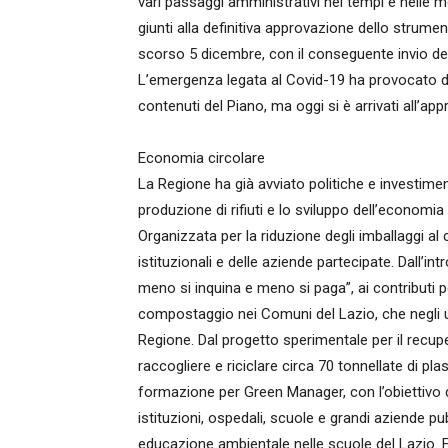
vari passaggi amministrativi nei tempi e nelle mo
giunti alla definitiva approvazione dello strumen
scorso 5 dicembre, con il conseguente invio d
L’emergenza legata al Covid-19 ha provocato dei 
contenuti del Piano, ma oggi si è arrivati all’ap
Economia circolare
La Regione ha già avviato politiche e investiment
produzione di rifiuti e lo sviluppo dell’economia
Organizzata per la riduzione degli imballaggi a
istituzionali e delle aziende partecipate. Dall’in
meno si inquina e meno si paga”, ai contributi pe
compostaggio nei Comuni del Lazio, che negli ult
Regione. Dal progetto sperimentale per il recup
raccogliere e riciclare circa 70 tonnellate di plas
formazione per Green Manager, con l’obiettivo di
istituzioni, ospedali, scuole e grandi aziende p
educazione ambientale nelle scuole del Lazio. 