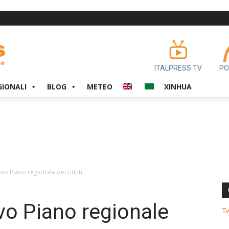
ITALPRESS TV
PO
GIONALI
BLOG
METEO
XINHUA
vo Piano regionale dei rifiuti
vo Piano regionale
T