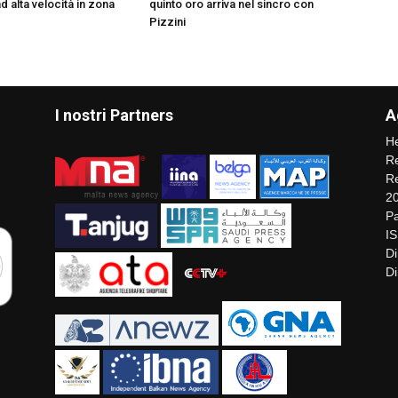
ad alta velocità in zona
quinto oro arriva nel sincro con
Pizzini
I nostri Partners
A
He
Re
Re
2
Pa
I
Di
Di