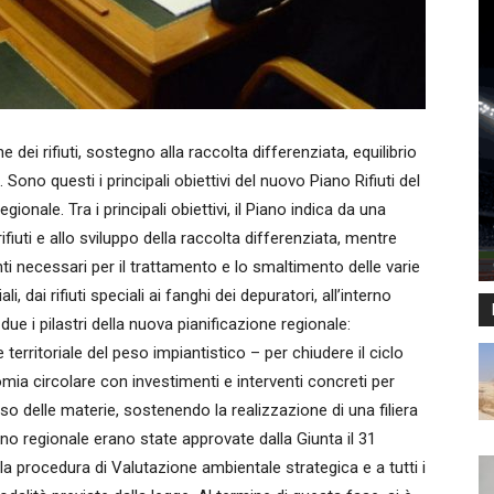
i rifiuti, sostegno alla raccolta differenziata, equilibrio
Sono questi i principali obiettivi del nuovo Piano Rifiuti del
onale. Tra i principali obiettivi, il Piano indica da una
ifiuti e allo sviluppo della raccolta differenziata, mentre
anti necessari per il trattamento e lo smaltimento delle varie
iali, dai rifiuti speciali ai fanghi dei depuratori, all’interno
due i pilastri della nuova pianificazione regionale:
 territoriale del peso impiantistico – per chiudere il ciclo
onomia circolare con investimenti e interventi concreti per
 riuso delle materie, sostenendo la realizzazione di una filiera
ano regionale erano state approvate dalla Giunta il 31
a procedura di Valutazione ambientale strategica e a tutti i