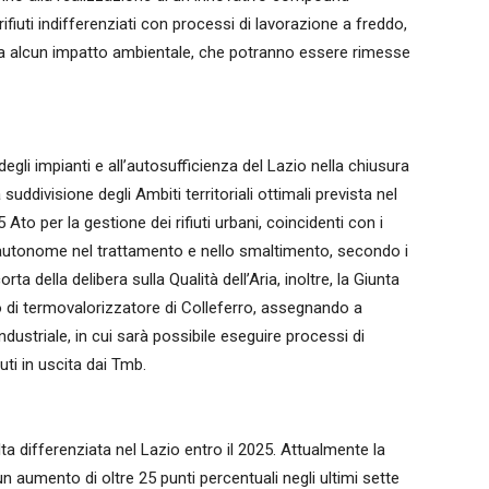
 rifiuti indifferenziati con processi di lavorazione a freddo,
za alcun impatto ambientale, che potranno essere rimesse
le degli impianti e all’autosufficienza del Lazio nella chiusura
suddivisione degli Ambiti territoriali ottimali prevista nel
to per la gestione dei rifiuti urbani, coincidenti con i
e autonome nel trattamento e nello smaltimento, secondo i
rta della delibera sulla Qualità dell’Aria, inoltre, la Giunta
o di termovalorizzatore di Colleferro, assegnando a
dustriale, in cui sarà possibile eseguire processi di
uti in uscita dai Tmb.
olta differenziata nel Lazio entro il 2025. Attualmente la
 un aumento di oltre 25 punti percentuali negli ultimi sette