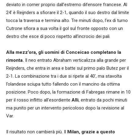
deviato in corner proprio dall’estremo difensore francese. Al
24′ è Reijnders a sfiorare il 2-1, quando il suo destro dal limite
tocca la traversa e termina alto. Tre minuti dopo, l’ex di turno
Cutrone sfiora a sua volta il gol sul fronte opposto con un
destro che esce di poco rispetto all’incrocio dei pali.
Alla mezz’ora, gli uomini di Conceicao completano la
rimonta.
Il neo entrato Abraham verticalizza alla grande per
Reijnders, che entra in area e batte sul primo palo Butez per il
2-1. La combinazione tra i due si ripete al 40′, ma stavolta
l’olandese sciupa tutto fallendo con il mancino da ottima
posizione. Poco dopo, la formazione di Fabregas rimane in 10
per il rosso inflitto all’esordiente
Alli
, entrato da pochi minuti
ma punito per un intervento pericoloso dopo la revisione al
Var.
Il risultato non cambierà più. Il
Milan, grazie a questo