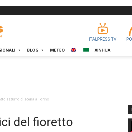
ITALPRESS TV
PO
GIONALI
BLOG
METEO
XINHUA
retto azzurro di scena a Torino
ci del fioretto