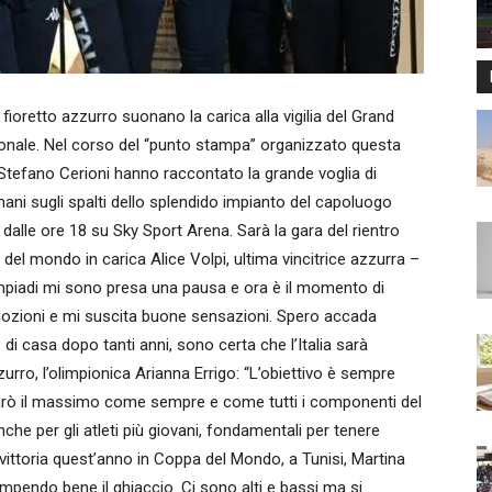
ioretto azzurro suonano la carica alla vigilia del Grand
nazionale. Nel corso del “punto stampa” organizzato questa
t Stefano Cerioni hanno raccontato la grande voglia di
ani sugli spalti dello splendido impianto del capoluogo
a dalle ore 18 su Sky Sport Arena. Sarà la gara del rientro
del mondo in carica Alice Volpi, ultima vincitrice azzurra –
limpiadi mi sono presa una pausa e ora è il momento di
 emozioni e mi suscita buone sensazioni. Spero accada
i casa dopo tanti anni, sono certa che l’Italia sarà
zurro, l’olimpionica Arianna Errigo: “L’obiettivo è sempre
arò il massimo come sempre e come tutti i componenti del
che per gli atleti più giovani, fondamentali per tenere
a vittoria quest’anno in Coppa del Mondo, a Tunisi, Martina
ompendo bene il ghiaccio. Ci sono alti e bassi ma si