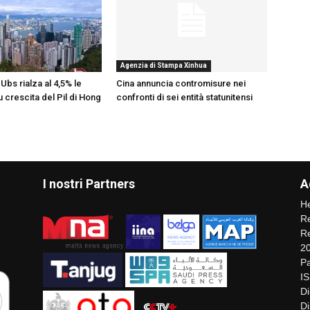
Agenzia di Stampa Xinhua
Ubs rialza al 4,5% le
Cina annuncia contromisure nei
u crescita del Pil di Hong
confronti di sei entità statunitensi
I nostri Partners
A
He
Re
Re
2
Pa
I
Di
Di