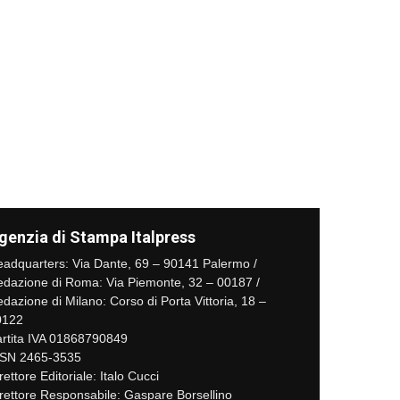
genzia di Stampa Italpress
adquarters: Via Dante, 69 – 90141 Palermo /
dazione di Roma: Via Piemonte, 32 – 00187 /
dazione di Milano: Corso di Porta Vittoria, 18 –
0122
rtita IVA 01868790849
SSN 2465-3535
rettore Editoriale: Italo Cucci
rettore Responsabile: Gaspare Borsellino