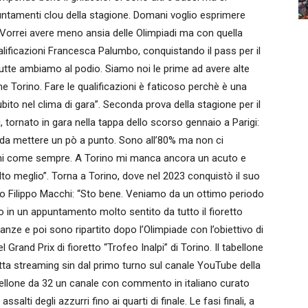
puntamenti clou della stagione. Domani voglio esprimere
 Vorrei avere meno ansia delle Olimpiadi ma con quella
qualificazioni Francesca Palumbo, conquistando il pass per il
“Tutte ambiamo al podio. Siamo noi le prime ad avere alte
e Torino. Fare le qualificazioni è faticoso perchè è una
bito nel clima di gara”. Seconda prova della stagione per il
rnato in gara nella tappa dello scorso gennaio a Parigi:
 da mettere un pò a punto. Sono all’80% ma non ci
tirmi come sempre. A Torino mi manca ancora un acuto e
o meglio”. Torna a Torino, dove nel 2023 conquistò il suo
pico Filippo Macchi: “Sto bene. Veniamo da un ottimo periodo
 in un appuntamento molto sentito da tutto il fioretto
nze e poi sono ripartito dopo l’Olimpiade con l’obiettivo di
Grand Prix di fioretto “Trofeo Inalpi” di Torino. Il tabellone
iretta streaming sin dal primo turno sul canale YouTube della
ellone da 32 un canale con commento in italiano curato
ssalti degli azzurri fino ai quarti di finale. Le fasi finali, a