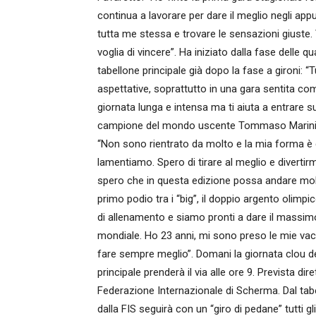
continua a lavorare per dare il meglio negli ap
tutta me stessa e trovare le sensazioni giuste.
voglia di vincere”. Ha iniziato dalla fase delle 
tabellone principale già dopo la fase a gironi: 
aspettative, soprattutto in una gara sentita com
giornata lunga e intensa ma ti aiuta a entrare su
campione del mondo uscente Tommaso Marini, to
“Non sono rientrato da molto e la mia forma è
lamentiamo. Spero di tirare al meglio e diver
spero che in questa edizione possa andare molt
primo podio tra i “big”, il doppio argento olim
di allenamento e siamo pronti a dare il massimo
mondiale. Ho 23 anni, mi sono preso le mie vaca
fare sempre meglio”. Domani la giornata clou del 
principale prenderà il via alle ore 9. Prevista d
Federazione Internazionale di Scherma. Dal tab
dalla FIS seguirà con un “giro di pedane” tutti gli a