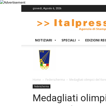
giovedì, Agosto 6, 2026
Italpress
NOTIZIARI
SPECIALI
EDIZIONI RE
Home
Federscherma
Medagliati olimpici del fio
Federscherma
Medagliati olimpi