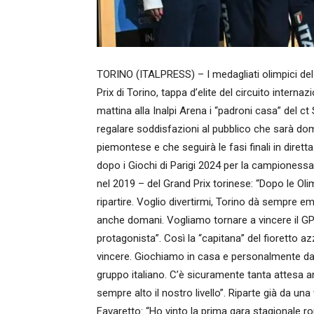
TORINO (ITALPRESS) – I medagliati olimpici del f
Prix di Torino, tappa d’elite del circuito inter
mattina alla Inalpi Arena i “padroni casa” del c
regalare soddisfazioni al pubblico che sarà dom
piemontese e che seguirà le fasi finali in dirett
dopo i Giochi di Parigi 2024 per la campionessa 
nel 2019 – del Grand Prix torinese: “Dopo le O
ripartire. Voglio divertirmi, Torino dà sempre
anche domani. Vogliamo tornare a vincere il GP d
protagonista”. Così la “capitana” del fioretto az
vincere. Giochiamo in casa e personalmente d
gruppo italiano. C’è sicuramente tanta attesa an
sempre alto il nostro livello”. Riparte già da un
Favaretto: “Ho vinto la prima gara stagionale r