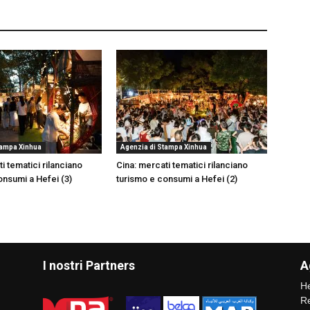
tampa Xinhua
Agenzia di Stampa Xinhua
i tematici rilanciano
Cina: mercati tematici rilanciano
onsumi a Hefei (3)
turismo e consumi a Hefei (2)
I nostri Partners
A
He
Re