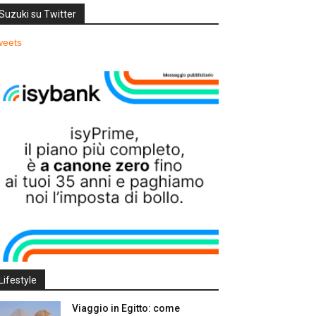
Suzuki su Twitter
weets
Lifestyle
Viaggio in Egitto: come