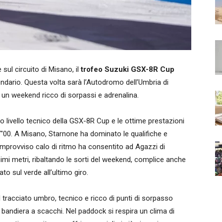
ul circuito di Misano, il
trofeo Suzuki GSX-8R Cup
ndario. Questa volta sarà l’Autodromo dell’Umbria di
i un weekend ricco di sorpassi e adrenalina.
o livello tecnico della GSX-8R Cup e le ottime prestazioni
47″00. A Misano, Starnone ha dominato le qualifiche e
n improvviso calo di ritmo ha consentito ad Agazzi di
ssimi metri, ribaltando le sorti del weekend, complice anche
to sul verde all’ultimo giro.
l tracciato umbro, tecnico e ricco di punti di sorpasso
la bandiera a scacchi. Nel paddock si respira un clima di