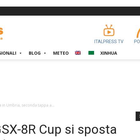
ITALPRESS TV
PO
GIONALI
BLOG
METEO
XINHUA
ta in Umbria, seconda tappa a...
 GSX-8R Cup si sposta