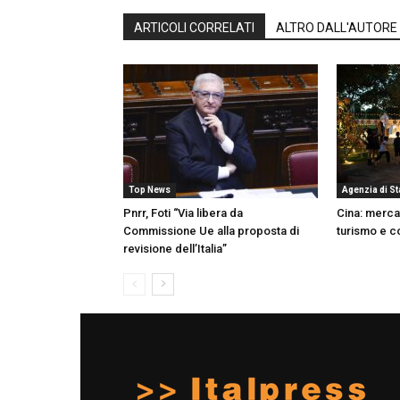
ARTICOLI CORRELATI
ALTRO DALL'AUTORE
Top News
Agenzia di S
Pnrr, Foti “Via libera da
Cina: mercat
Commissione Ue alla proposta di
turismo e c
revisione dell’Italia”