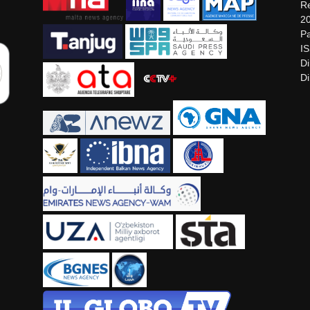
Re
2
Pa
I
Di
Di