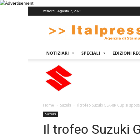
venerdì, Agosto 7, 2026
Italpress
NOTIZIARI
SPECIALI
EDIZIONI RE
Home
Suzuki
Il trofeo Suzuki GSX-8R Cup si spos
Suzuki
Il trofeo Suzuki