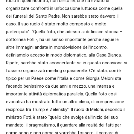
ruolo in quell’incontro, non certo lei, che ha evitato di
organizzare confronti in un’occasione luttuosa come quella
dei funerali del Santo Padre. Non sarebbe stato davvero il
caso. Il suo ruolo è stato molto composto e molto
partecipato”. “Quella foto, che adesso si definisce storica –
sottolinea Foti -, ha un senso importante perchè segue le
altre immagini andate in mondovisione dell’incontro,
definiamolo acceso in modo diplomatico, alla Casa Bianca.
Ripeto, sarebbe stato sconcertante se in questa occasione si
fossero organizzati meeting o passerelle. C’è stata, com’è
tipico per un Paese come l’Italia e come Giorgia Meloni sta
facendo benissimo da due anni e mezzo, una intensa e
importante attività diplomatica parallela. Quella foto così
evocativa ha mostrato tutto un altro clima, di comprensione
reciproca tra Trump e Zelensky”. Il ruolo di Meloni, secondo il
ministro Foti, è stato “quello che svolge dall’inizio del suo
mandato: il pragmatismo, il guardare alla realtà dei fatti per
come sono e non come si vorrebbe fossero, il cercare di