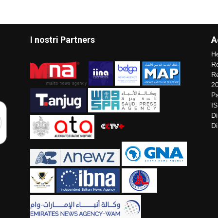
I nostri Partners
A
He
Re
Re
2
Pa
I
Di
Di