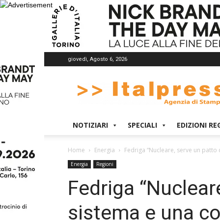
giovedì, Agosto 6, 2026
Italpress
NOTIZIARI
SPECIALI
EDIZIONI RE
Home
Energia
Fedriga “Nucleare, serve un patto
Energia
Regioni
Fedriga “Nucleare
sistema e una c