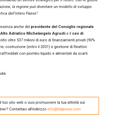
lidando un settore strategico per il futuro. Con le giuste
ovazione, la regione può diventare un modello di sviluppo
tica dell’intero Paese”.
a presenza anche del
presidente del Consiglio regionale
 Alto Adriatico Michelangelo Agrusti
e il
ceo di
lto oltre 537 milioni di euro di finanziamenti privati (90%
one, costruzione (entro il 2031) e gestione di Reattori
raffreddati con piombo liquido e alimentati da scarti
ulia
l tuo sito web o vuoi promuovere la tua attività sul
tner? Contattaci all'indirizzo
info@italpress.com