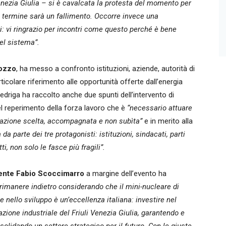
Venezia Giulia – si è cavalcata la protesta del momento per
e termine sarà un fallimento. Occorre invece una
ni: vi ringrazio per incontri come questo perché è bene
del sistema”.
Pozzo
, ha messo a confronto istituzioni, aziende, autorità di
ticolare riferimento alle opportunità offerte dall’energia
edriga ha raccolto anche due spunti dell’intervento di
el reperimento della forza lavoro che è
“necessario attuare
razione scelta, accompagnata e non subìta”
e in merito alla
da parte dei tre protagonisti: istituzioni, sindacati, parti
i, non solo le fasce più fragili”.
ente Fabio Scoccimarro
a margine dell’evento ha
rimanere indietro considerando che il mini-nucleare di
 e nello sviluppo è un’eccellenza italiana: investire nel
zione industriale del Friuli Venezia Giulia, garantendo e