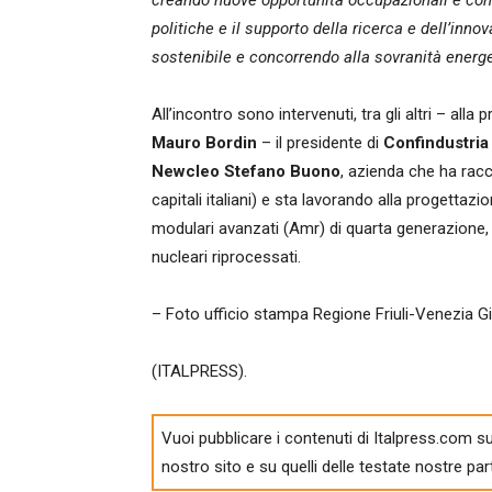
creando nuove opportunità occupazionali e conso
politiche e il supporto della ricerca e dell’inn
sostenibile e concorrendo alla sovranità energe
All’incontro sono intervenuti, tra gli altri – all
Mauro Bordin
– il presidente di
Confindustria
Newcleo Stefano Buono
, azienda che ha racco
capitali italiani) e sta lavorando alla progettazi
modulari avanzati (Amr) di quarta generazione, 
nucleari riprocessati.
– Foto ufficio stampa Regione Friuli-Venezia Gi
(ITALPRESS).
Vuoi pubblicare i contenuti di Italpress.com su
nostro sito e su quelli delle testate nostre par