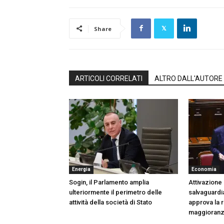
Share
ARTICOLI CORRELATI
ALTRO DALL'AUTORE
Energia
Economia
Sogin, il Parlamento amplia
Attivazione 
ulteriormente il perimetro delle
salvaguardia
attività della società di Stato
approva la r
maggioran