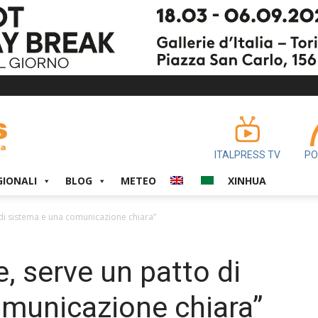
ITALPRESS TV
PO
GIONALI
BLOG
METEO
XINHUA
 di sistema e una comunicazione chiara”
, serve un patto di
omunicazione chiara”