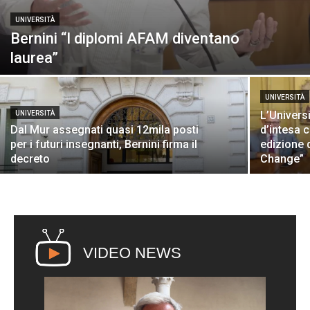
UNIVERSITÀ
Bernini “I diplomi AFAM diventano
laurea”
UNIVERSITÀ
L’Univers
UNIVERSITÀ
Dal Mur assegnati quasi 12mila posti
d’intesa c
per i futuri insegnanti, Bernini firma il
edizione 
decreto
Change”
VIDEO NEWS