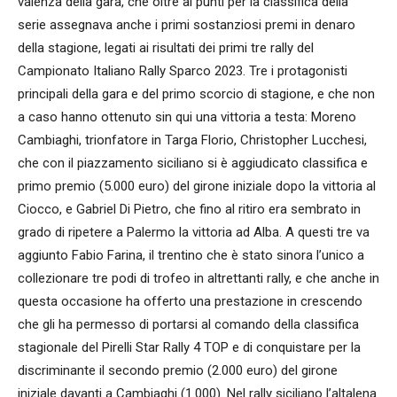
valenza della gara, che oltre ai punti per la classifica della
serie assegnava anche i primi sostanziosi premi in denaro
della stagione, legati ai risultati dei primi tre rally del
Campionato Italiano Rally Sparco 2023. Tre i protagonisti
principali della gara e del primo scorcio di stagione, e che non
a caso hanno ottenuto sin qui una vittoria a testa: Moreno
Cambiaghi, trionfatore in Targa Florio, Christopher Lucchesi,
che con il piazzamento siciliano si è aggiudicato classifica e
primo premio (5.000 euro) del girone iniziale dopo la vittoria al
Ciocco, e Gabriel Di Pietro, che fino al ritiro era sembrato in
grado di ripetere a Palermo la vittoria ad Alba. A questi tre va
aggiunto Fabio Farina, il trentino che è stato sinora l’unico a
collezionare tre podi di trofeo in altrettanti rally, e che anche in
questa occasione ha offerto una prestazione in crescendo
che gli ha permesso di portarsi al comando della classifica
stagionale del Pirelli Star Rally 4 TOP e di conquistare per la
discriminante il secondo premio (2.000 euro) del girone
iniziale davanti a Cambiaghi (1.000). Nel rally siciliano l’altalena