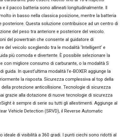
a e il pacco batteria sono allineati longitudinalmente. Il
olto in basso nella classica posizione, mentre la batteria
se posteriore. Questa soluzione contribuisce ad un centro di
zione del peso tra anteriore e posteriore del veicolo.
zioni del powertrain che consente al guidatore di
e del veicolo scegliendo tra le modalità ‘Intelligent’ e
guida più comoda e divertente. È possibile selezionare la
lla e con migliore consumo di carburante, o la modalità S
di guida. In quest’ultima modalità l’e-BOXER aggiunge la
eriormente la risposta. Sicurezza complessiva al top della
 della protezione anticollisione. Tecnologie di sicurezza
i grazie alla dotazione di nuove tecnologie di sicurezza
Sight è sempre di serie su tutti gli allestimenti. Aggiunge al
Rear Vehicle Detection (SRVD), il Reverse Automatic
 ideale di visibilità a 360 gradi. I punti ciechi sono ridotti al