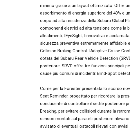
minimo grazie a un layout ottimizzato. Offre un’
assorbimento di energia superiore del 40% e una 
corpo ad alta resistenza della Subaru Global Pla
componenti elettrici ad alta tensione come la batt
allestimenti, l’EyeSight, l’innovativa e acclamat
sicurezza preventiva estremamente affidabile e ri
Collision Braking Control, l’Adaptive Cruise Con
dotata del Subaru Rear Vehicle Detection (SRVD) 
posteriore. SRVD offre tre funzioni principali per
cause più comuni di incidenti: Blind-Spot Detec
Come per la Forester presentata lo scorso nove
Seat Reminder, progettato per ricordare la pres
conducente di controllare il sedile posteriore p
Breaking, per evitare collisioni durante la retrom
sensori montati sul paraurti posteriore rilevano
avvisato di eventuali ostacoli rilevati con avvis