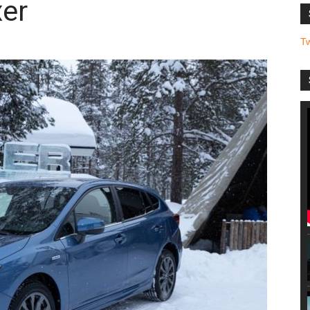
xer
T