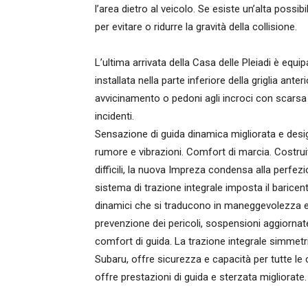
l’area dietro al veicolo. Se esiste un’alta possib
per evitare o ridurre la gravità della collisione.
L’ultima arrivata della Casa delle Pleiadi è equ
installata nella parte inferiore della griglia ante
avvicinamento o pedoni agli incroci con scarsa visi
incidenti.
Sensazione di guida dinamica migliorata e design 
rumore e vibrazioni. Comfort di marcia. Costruit
difficili, la nuova Impreza condensa alla perfezion
sistema di trazione integrale imposta il baricen
dinamici che si traducono in maneggevolezza e st
prevenzione dei pericoli, sospensioni aggiornat
comfort di guida. La trazione integrale simmetr
Subaru, offre sicurezza e capacità per tutte le
offre prestazioni di guida e sterzata migliorate.