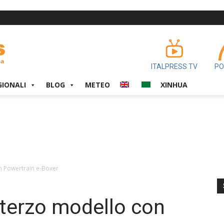
ITALPRESS TV
PO
GIONALI
BLOG
METEO
XINHUA
n Powertrain e-Boxer
 terzo modello con