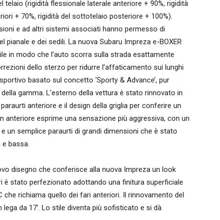
 telaio (rigidità flessionale laterale anteriore + 90%, rigidità
riori + 70%, rigidità del sottotelaio posteriore + 100%).
nsioni e ad altri sistemi associati hanno permesso di
 del pianale e dei sedili. La nuova Subaru Impreza e-BOXER
ile in modo che l’auto scorra sulla strada esattamente
ezioni dello sterzo per ridurre l’affaticamento sui lunghi
 sportivo basato sul concetto ‘Sporty & Advance’, pur
della gamma. L’esterno della vettura è stato rinnovato in
araurti anteriore e il design della griglia per conferire un
ign anteriore esprime una sensazione più aggressiva, con un
ari e un semplice paraurti di grandi dimensioni che è stato
 e bassa.
uovo disegno che conferisce alla nuova Impreza un look
ori è stato perfezionato adottando una finitura superficiale
 che richiama quello dei fari anteriori. Il rinnovamento del
lega da 17′. Lo stile diventa più sofisticato e si dà