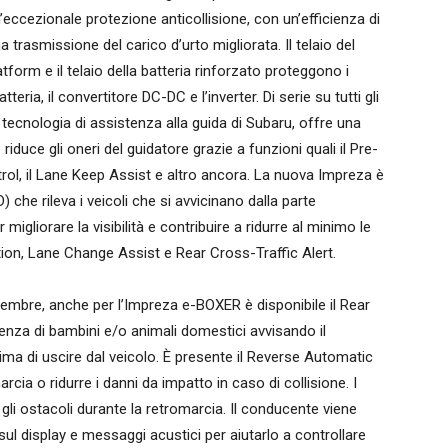
eccezionale protezione anticollisione, con un’efficienza di
trasmissione del carico d’urto migliorata. Il telaio del
tform e il telaio della batteria rinforzato proteggono i
eria, il convertitore DC-DC e l’inverter. Di serie su tutti gli
a tecnologia di assistenza alla guida di Subaru, offre una
duce gli oneri del guidatore grazie a funzioni quali il Pre-
trol, il Lane Keep Assist e altro ancora. La nuova Impreza è
che rileva i veicoli che si avvicinano dalla parte
 migliorare la visibilità e contribuire a ridurre al minimo le
tion, Lane Change Assist e Rear Cross-Traffic Alert.
mbre, anche per l’Impreza e-BOXER è disponibile il Rear
enza di bambini e/o animali domestici avvisando il
rima di uscire dal veicolo. È presente il Reverse Automatic
arcia o ridurre i danni da impatto in caso di collisione. I
 gli ostacoli durante la retromarcia. Il conducente viene
i sul display e messaggi acustici per aiutarlo a controllare