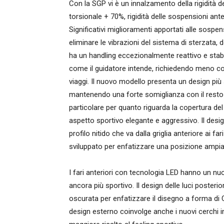
Con la SGP vi è un innalzamento della rigidità del
torsionale + 70%, rigidità delle sospensioni ante
Significativi miglioramenti apportati alle sospe
eliminare le vibrazioni del sistema di sterzata,
ha un handling eccezionalmente reattivo e stab
come il guidatore intende, richiedendo meno corr
viaggi. Il nuovo modello presenta un design più
mantenendo una forte somiglianza con il resto 
particolare per quanto riguarda la copertura del p
aspetto sportivo elegante e aggressivo. Il des
profilo nitido che va dalla griglia anteriore ai f
sviluppato per enfatizzare una posizione ampia
I fari anteriori con tecnologia LED hanno un n
ancora più sportivo. Il design delle luci posteri
oscurata per enfatizzare il disegno a forma di C
design esterno coinvolge anche i nuovi cerchi in 