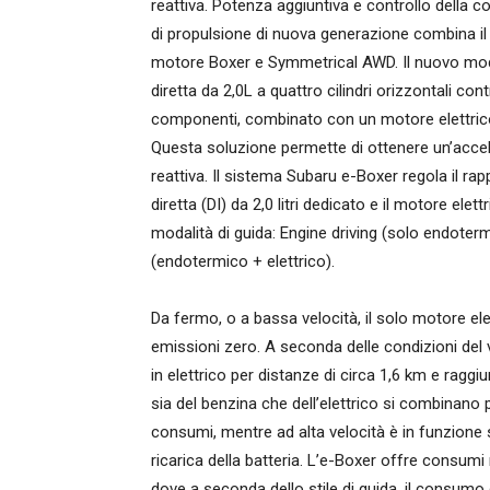
reattiva. Potenza aggiuntiva e controllo della c
di propulsione di nuova generazione combina il 
motore Boxer e Symmetrical AWD. Il nuovo mod
diretta da 2,0L a quattro cilindri orizzontali co
componenti, combinato con un motore elettrico i
Questa soluzione permette di ottenere un’accel
reattiva. Il sistema Subaru e-Boxer regola il rap
diretta (DI) da 2,0 litri dedicato e il motore ele
modalità di guida: Engine driving (solo endotermi
(endotermico + elettrico).
Da fermo, o a bassa velocità, il solo motore ele
emissioni zero. A seconda delle condizioni del v
in elettrico per distanze di circa 1,6 km e ragg
sia del benzina che dell’elettrico si combinano p
consumi, mentre ad alta velocità è in funzione
ricarica della batteria. L’e-Boxer offre consumi 
dove a seconda dello stile di guida, il consumo 