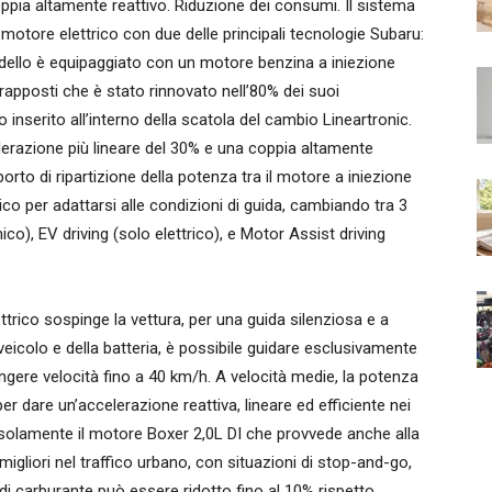
oppia altamente reattivo. Riduzione dei consumi. Il sistema
motore elettrico con due delle principali tecnologie Subaru:
ello è equipaggiato con un motore benzina a iniezione
ntrapposti che è stato rinnovato nell’80% dei suoi
nserito all’interno della scatola del cambio Lineartronic.
erazione più lineare del 30% e una coppia altamente
porto di ripartizione della potenza tra il motore a iniezione
ttrico per adattarsi alle condizioni di guida, cambiando tra 3
co), EV driving (solo elettrico), e Motor Assist driving
ttrico sospinge la vettura, per una guida silenziosa e a
eicolo e della batteria, è possibile guidare esclusivamente
iungere velocità fino a 40 km/h. A velocità medie, la potenza
er dare un’accelerazione reattiva, lineare ed efficiente nei
 solamente il motore Boxer 2,0L DI che provvede anche alla
migliori nel traffico urbano, con situazioni di stop-and-go,
di carburante può essere ridotto fino al 10% rispetto