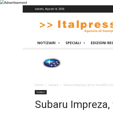
sabato, Agosto 8, 2026
Italpress
NOTIZIARI
SPECIALI
EDIZIONI RE
Home
Subaru
Subaru Impreza, terzo modello co
Subaru
Subaru Impreza,