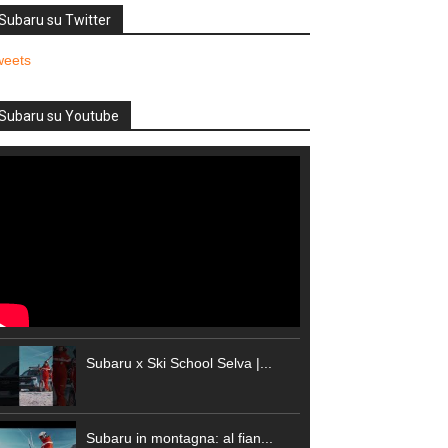
Subaru su Twitter
weets
Subaru su Youtube
Subaru x Ski School Selva |...
Subaru in montagna: al fian...