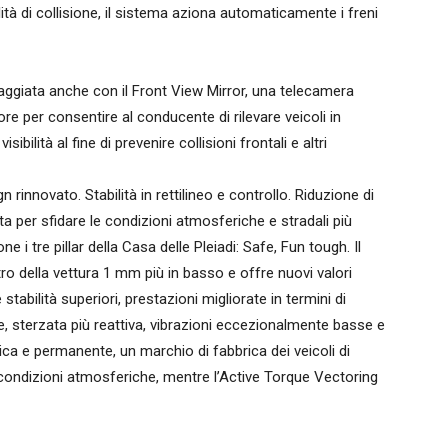
ilità di collisione, il sistema aziona automaticamente i freni
ipaggiata anche con il Front View Mirror, una telecamera
riore per consentire al conducente di rilevare veicoli in
bilità al fine di prevenire collisioni frontali e altri
rinnovato. Stabilità in rettilineo e controllo. Riduzione di
a per sfidare le condizioni atmosferiche e stradali più
e i tre pillar della Casa delle Pleiadi: Safe, Fun tough. Il
tro della vettura 1 mm più in basso e offre nuovi valori
abilità superiori, prestazioni migliorate in termini di
e, sterzata più reattiva, vibrazioni eccezionalmente basse e
ica e permanente, un marchio di fabbrica dei veicoli di
 condizioni atmosferiche, mentre l’Active Torque Vectoring