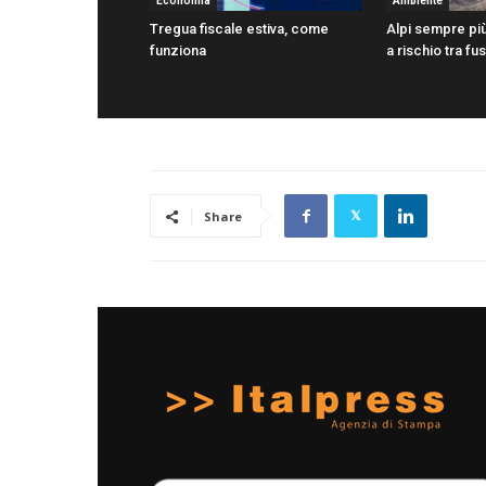
Economia
Ambiente
Tregua fiscale estiva, come
Alpi sempre più
funziona
a rischio tra fu
Share