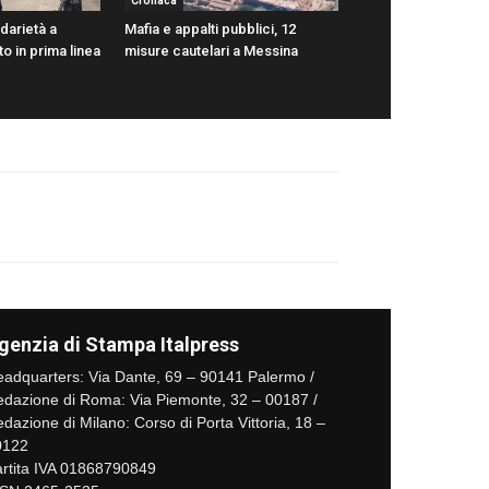
Cronaca
idarietà a
Mafia e appalti pubblici, 12
to in prima linea
misure cautelari a Messina
genzia di Stampa Italpress
adquarters: Via Dante, 69 – 90141 Palermo /
dazione di Roma: Via Piemonte, 32 – 00187 /
dazione di Milano: Corso di Porta Vittoria, 18 –
0122
rtita IVA 01868790849