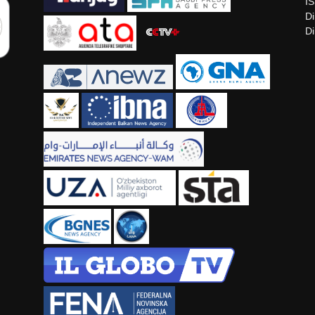
I
Di
Di