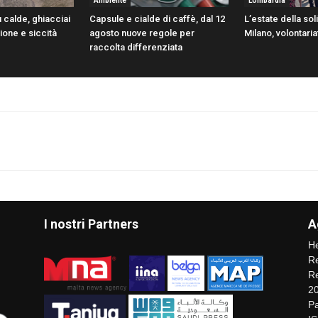
Ambiente
Lombardia
 calde, ghiacciai
Capsule e cialde di caffè, dal 12
L’estate della sol
sione e siccità
agosto nuove regole per
Milano, volontaria
raccolta differenziata
I nostri Partners
A
He
Re
Re
2
Pa