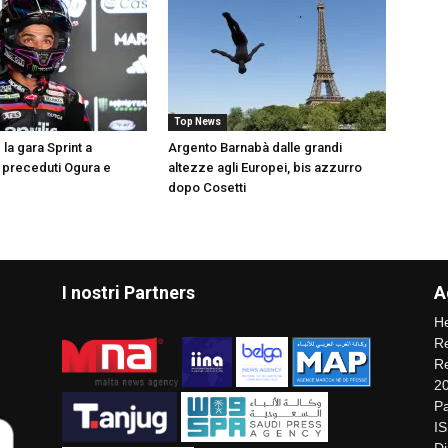
Top News
 la gara Sprint a
Argento Barnabà dalle grandi
, preceduti Ogura e
altezze agli Europei, bis azzurro
dopo Cosetti
I nostri Partners
A
He
Re
Re
2
Pa
I
Di