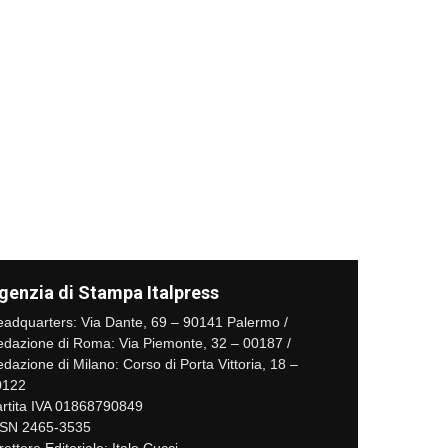
genzia di Stampa Italpress
adquarters: Via Dante, 69 – 90141 Palermo /
dazione di Roma: Via Piemonte, 32 – 00187 /
dazione di Milano: Corso di Porta Vittoria, 18 –
0122
rtita IVA 01868790849
SSN 2465-3535
rettore Editoriale: Italo Cucci