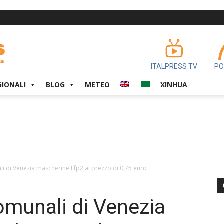
ITALPRESS TV
PO
GIONALI
BLOG
METEO
XINHUA
i di Venezia mascherine Ffp2 al prezzo di 0,75 euro
omunali di Venezia