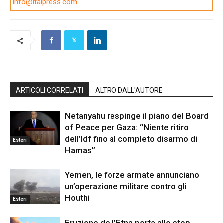
info@italpress.com
ARTICOLI CORRELATI
ALTRO DALL'AUTORE
Netanyahu respinge il piano del Board
of Peace per Gaza: “Niente ritiro
dell’Idf fino al completo disarmo di
Esteri
Hamas”
Yemen, le forze armate annunciano
un’operazione militare contro gli
Houthi
Esteri
Eruzione dell’Etna porta allo stop