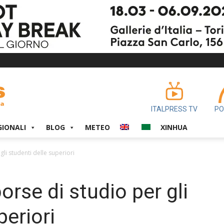
ITALPRESS TV
PO
GIONALI
BLOG
METEO
XINHUA
gli studenti delle superiori
orse di studio per gli
periori