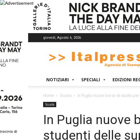
giovedì, Agosto 6, 2026
Italpress
NOTIZIARI
SPECIALI
EDIZIONI RE
Home
Scuola
In Puglia nuove borse di studio per 
Scuola
In Puglia nuove b
studenti delle su