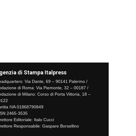
genzia di Stampa Italpress
adquarters: Via Dante, 69 – 90141 Palermo /
dazione di Roma: Via Piemonte, 32 – 00187 /
dazione di Milano: Corso di Porta Vittoria, 18 –
0122
rtita IVA 01868790849
SSN 2465-3535
rettore Editoriale: Italo Cucci
rettore Responsabile: Gaspare Borsellino