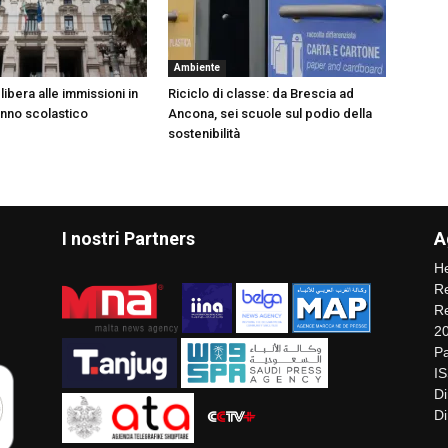
Ambiente
libera alle immissioni in
Riciclo di classe: da Brescia ad
anno scolastico
Ancona, sei scuole sul podio della
sostenibilità
I nostri Partners
A
He
Re
Re
2
Pa
I
Di
Di