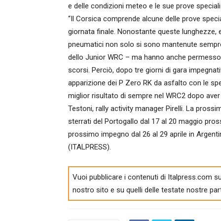
e delle condizioni meteo e le sue prove special
“Il Corsica comprende alcune delle prove special
giornata finale. Nonostante queste lunghezze, e 
pneumatici non solo si sono mantenute sempre
dello Junior WRC – ma hanno anche permesso ai r
scorsi. Perciò, dopo tre giorni di gara impegnat
apparizione dei P Zero RK da asfalto con le spe
miglior risultato di sempre nel WRC2 dopo aver
Testoni, rally activity manager Pirelli. La pro
sterrati del Portogallo dal 17 al 20 maggio pros
prossimo impegno dal 26 al 29 aprile in Argenti
(ITALPRESS).
Vuoi pubblicare i contenuti di Italpress.com su
nostro sito e su quelli delle testate nostre par