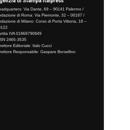
genzia di Stampa Italpress
adquarters: Via Dante, 69 – 90141 Palermo /
dazione di Roma: Via Piemonte, 32 – 00187 /
dazione di Milano: Corso di Porta Vittoria, 18 –
0122
rtita IVA 01868790849
SSN 2465-3535
rettore Editoriale: Italo Cucci
rettore Responsabile: Gaspare Borsellino