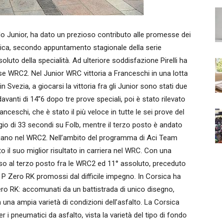
do Junior, ha dato un prezioso contributo alle promesse dei
orsica, secondo appuntamento stagionale della serie
assoluto della specialità. Ad ulteriore soddisfazione Pirelli ha
sse WRC2. Nel Junior WRC vittoria a Franceschi in una lotta
vezia, a giocarsi la vittoria fra gli Junior sono stati due
 davanti di 14”6 dopo tre prove speciali, poi è stato rilevato
nceschi, che è stato il più veloce in tutte le sei prove del
o di 33 secondi su Folb, mentre il terzo posto è andato
italiano nel WRC2. Nell’ambito del programma di Aci Team
uto il suo miglior risultato in carriera nel WRC. Con una
so al terzo posto fra le WRC2 ed 11° assoluto, preceduto
ovi P Zero RK promossi dal difficile impegno. In Corsica ha
Zero RK: accomunati da un battistrada di unico disegno,
n una ampia varietà di condizioni dell’asfalto. La Corsica
per i pneumatici da asfalto, vista la varietà del tipo di fondo