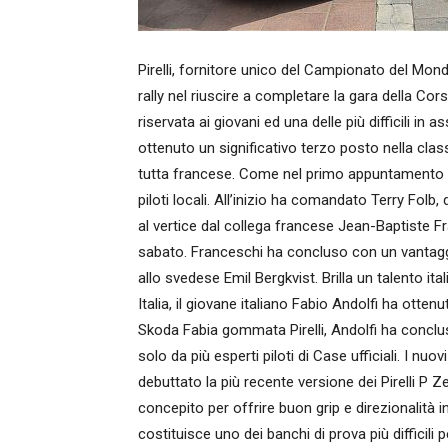
Pirelli, fornitore unico del Campionato del Mon
rally nel riuscire a completare la gara della C
riservata ai giovani ed una delle più difficili in 
ottenuto un significativo terzo posto nella cla
tutta francese. Come nel primo appuntamento in S
piloti locali. All’inizio ha comandato Terry Folb,
al vertice dal collega francese Jean-Baptiste Fra
sabato. Franceschi ha concluso con un vantaggi
allo svedese Emil Bergkvist. Brilla un talento 
Italia, il giovane italiano Fabio Andolfi ha otten
Skoda Fabia gommata Pirelli, Andolfi ha conclu
solo da più esperti piloti di Case ufficiali. I nu
debuttato la più recente versione dei Pirelli P 
concepito per offrire buon grip e direzionalità i
costituisce uno dei banchi di prova più difficili 