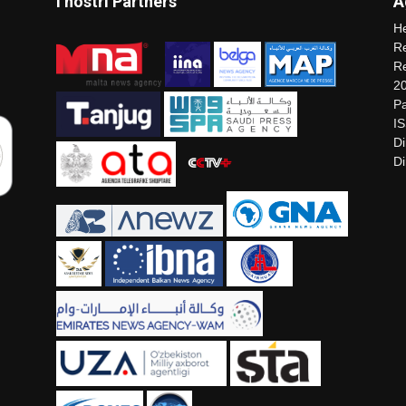
I nostri Partners
A
He
Re
Re
2
Pa
I
Di
Di