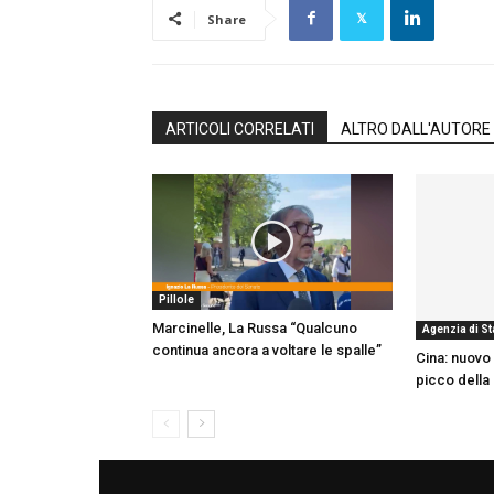
Share
ARTICOLI CORRELATI
ALTRO DALL'AUTORE
Pillole
Marcinelle, La Russa “Qualcuno
Agenzia di S
continua ancora a voltare le spalle”
Cina: nuovo 
picco della