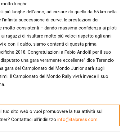
i molto lunghe.
i più lunghe dell’anno, ad iniziare da quella da 55 km nella
l’infinita successione di curve, le prestazioni dei
 molto consistenti – dando massima confidenza ai piloti
agazzi di risultare molto più veloci rispetto agli anni
ivi e con il caldo, siamo contenti di questa prima
cifiche 2018. Congratulazioni a Fabio Andolfi per il suo
 disputato una gara veramente eccellente” dice Terenzio
ssima gara del Campionato del Mondo Junior sarà sugli
simi. Il Campionato del Mondo Rally vivrà invece il suo
na.
l tuo sito web o vuoi promuovere la tua attività sul
tner? Contattaci all'indirizzo
info@italpress.com